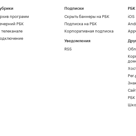
убрики
Подписки
РБК
рхив программ
Скрыть баннеры на РБК
iOS
ечерний РБК
Подписка на РБК
And
 телеканале
Корпоративная подписка
AppG
одключение
Уведомления
Дру
RSS
Обл
Кор
дом
Хос
Рег
Зна
Сайт
РБК
Шко