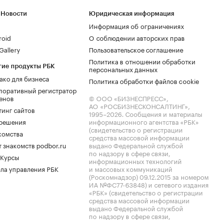
 Новости
Юридическая информация
Информация об ограничениях
roid
О соблюдении авторских прав
allery
Пользовательское соглашение
Политика в отношении обработки
гие продукты РБК
персональных данных
ако для бизнеса
Политика обработки файлов cookie
поративный регистратор
енов
© ООО «БИЗНЕСПРЕСС»,
АО «РОСБИЗНЕСКОНСАЛТИНГ»,
тинг сайтов
1995–2026
. Сообщения и материалы
.решения
информационного агентства «РБК»
(свидетельство о регистрации
комства
средства массовой информации
 знакомств podbor.ru
выдано Федеральной службой
по надзору в сфере связи,
 Курсы
информационных технологий
ла управления РБК
и массовых коммуникаций
(Роскомнадзор) 09.12.2015 за номером
ИА №ФС77-63848) и сетевого издания
«РБК» (свидетельство о регистрации
средства массовой информации
выдано Федеральной службой
по надзору в сфере связи,