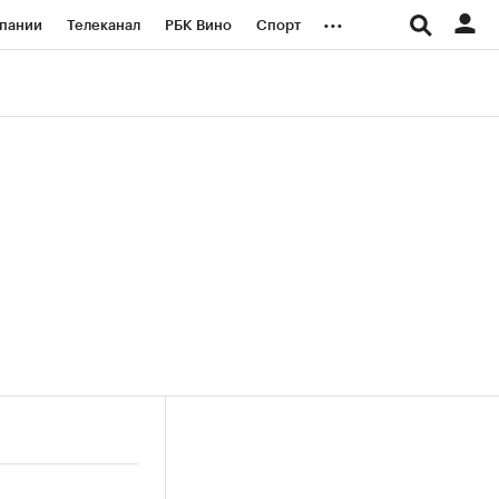
...
пании
Телеканал
РБК Вино
Спорт
ые проекты
Город
Стиль
Крипто
Спецпроекты СПб
логии и медиа
Финансы