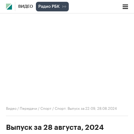
ВИДЕО
Видео
/
Передачи
/
Спорт
/
Спорт. Выпуск за 22:09, 28.08.2024
Выпуск за 28 августа, 2024