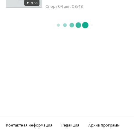
3:50
Спорт
04 авг, 08:48
Контактная информация
Редакция
Архив программ