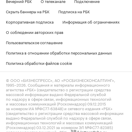
Вечерний РБК
О телеканале
Подключение
Скрыть баннеры на РБК
Подписка на РБК
Корпоративная подписка
Информация об ограничениях
О соблюдении авторских прав
Пользовательское соглашение
Политика в отношении обработки персональных данных
Политика обработки файлов cookie
© ООО «БИЗНЕСПРЕСС», АО «РОСБИЗНЕСКОНСАЛТИНГ»,
1995–2026
. Сообщения и материалы информационного
агентства «РБК» (свидетельство о регистрации средства
массовой информации выдано Федеральной службой
по надзору в сфере связи, информационных технологий
и массовых коммуникаций (Роскомнадзор) 09.12.2015
за номером ИА №ФС77-63848) и сетевого издания «РБК»
(свидетельство о регистрации средства массовой информации
выдано Федеральной службой по надзору в сфере связи,
информационных технологий и массовых коммуникаций
(Роскомнадзор) 03.12.2021 за номером ЭЛ №ФС77-82385)
сопровождаются пометкой «РБК».
letters@rbc.ru
18+