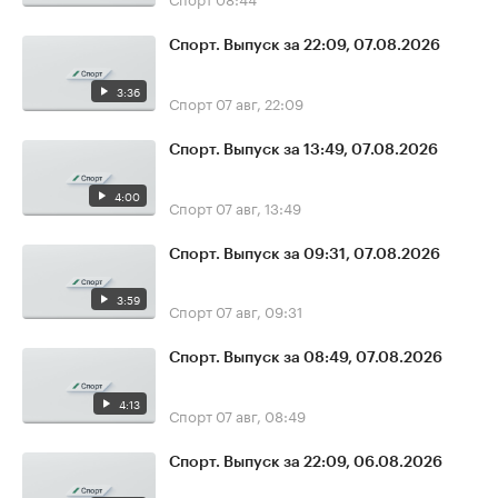
Спорт. Выпуск за 22:09, 07.08.2026
3:36
Спорт
07 авг, 22:09
Спорт. Выпуск за 13:49, 07.08.2026
4:00
Спорт
07 авг, 13:49
Спорт. Выпуск за 09:31, 07.08.2026
3:59
Спорт
07 авг, 09:31
Спорт. Выпуск за 08:49, 07.08.2026
4:13
Спорт
07 авг, 08:49
Спорт. Выпуск за 22:09, 06.08.2026