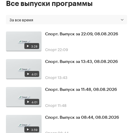
Все выпуски программы
За все время
Спорт. Выпуск за 22:09, 08.08.2026
3:28
Спорт
22:09
Спорт. Выпуск за 13:43, 08.08.2026
4:01
Спорт
13:43
Спорт. Выпуск за 11:48, 08.08.2026
4:01
Спорт
11:48
Спорт. Выпуск за 08:44, 08.08.2026
3:59
Спорт
08:44