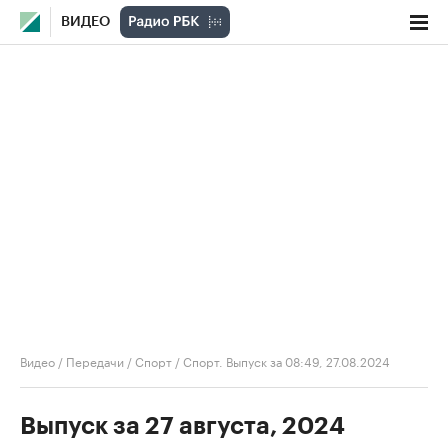
ВИДЕО
Видео
/
Передачи
/
Спорт
/
Спорт. Выпуск за 08:49, 27.08.2024
Выпуск за 27 августа, 2024