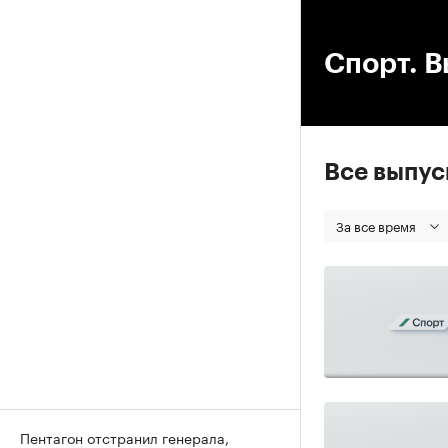
00
Спорт. В
Все выпу
За все время
Пентагон отстранил генерала,