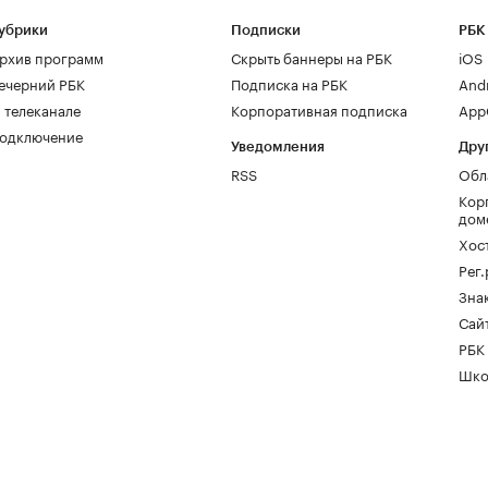
убрики
Подписки
РБК
рхив программ
Скрыть баннеры на РБК
iOS
ечерний РБК
Подписка на РБК
And
 телеканале
Корпоративная подписка
AppG
одключение
Уведомления
Дру
RSS
Обл
Кор
дом
Хос
Рег
Зна
Сайт
РБК
Шко