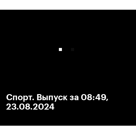
00:00
/
00:00
Спорт. Выпуск за 08:49,
23.08.2024