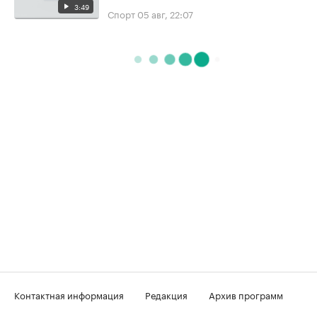
3:49
Спорт
05 авг, 22:07
Контактная информация
Редакция
Архив программ