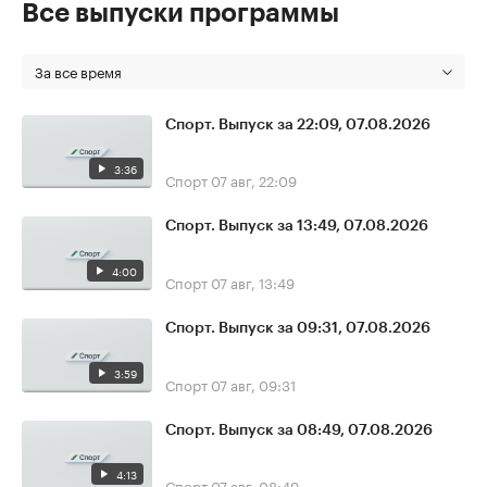
Все выпуски программы
За все время
Спорт. Выпуск за 22:09, 07.08.2026
3:36
Спорт
07 авг, 22:09
Спорт. Выпуск за 13:49, 07.08.2026
4:00
Спорт
07 авг, 13:49
Спорт. Выпуск за 09:31, 07.08.2026
3:59
Спорт
07 авг, 09:31
Спорт. Выпуск за 08:49, 07.08.2026
4:13
Спорт
07 авг, 08:49