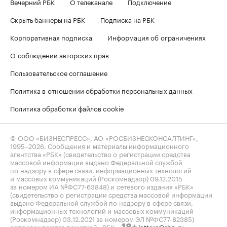
Вечерний РБК
О телеканале
Подключение
Скрыть баннеры на РБК
Подписка на РБК
Корпоративная подписка
Информация об ограничениях
О соблюдении авторских прав
Пользовательское соглашение
Политика в отношении обработки персональных данных
Политика обработки файлов cookie
© ООО «БИЗНЕСПРЕСС», АО «РОСБИЗНЕСКОНСАЛТИНГ»,
1995–2026
. Сообщения и материалы информационного
агентства «РБК» (свидетельство о регистрации средства
массовой информации выдано Федеральной службой
по надзору в сфере связи, информационных технологий
и массовых коммуникаций (Роскомнадзор) 09.12.2015
за номером ИА №ФС77-63848) и сетевого издания «РБК»
(свидетельство о регистрации средства массовой информации
выдано Федеральной службой по надзору в сфере связи,
информационных технологий и массовых коммуникаций
(Роскомнадзор) 03.12.2021 за номером ЭЛ №ФС77-82385)
сопровождаются пометкой «РБК».
letters@rbc.ru
18+