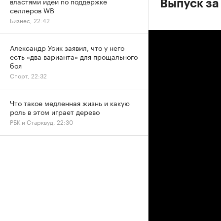
властями идей по поддержке
Выпуск за
селлеров WB
Бизнес, 22:42
Александр Усик заявил, что у него
есть «два варианта» для прощального
боя
Спорт, 22:32
Что такое медленная жизнь и какую
роль в этом играет дерево
РБК и Старквуд, 22:30