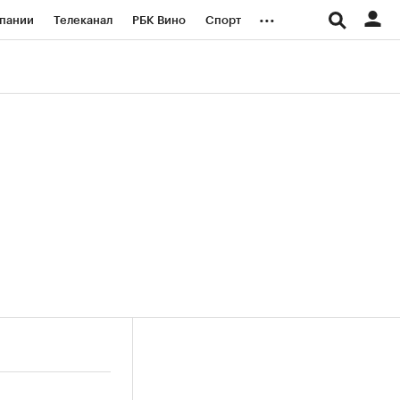
...
пании
Телеканал
РБК Вино
Спорт
ые проекты
Город
Стиль
Крипто
Спецпроекты СПб
логии и медиа
Финансы