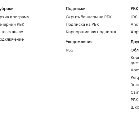
убрики
Подписки
РБК
рхив программ
Скрыть баннеры на РБК
iOS
ечерний РБК
Подписка на РБК
And
 телеканале
Корпоративная подписка
AppG
одключение
Уведомления
Дру
RSS
Обл
Кор
дом
Хос
Рег
Зна
Сайт
РБК
Шко