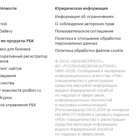
 Новости
Юридическая информация
Информация об ограничениях
roid
О соблюдении авторских прав
allery
Пользовательское соглашение
Политика в отношении обработки
гие продукты РБК
персональных данных
ако для бизнеса
Политика обработки файлов cookie
поративный регистратор
енов
© ООО «БИЗНЕСПРЕСС»,
АО «РОСБИЗНЕСКОНСАЛТИНГ»,
тинг сайтов
1995–2026
. Сообщения и материалы
.решения
информационного агентства «РБК»
(свидетельство о регистрации
комства
средства массовой информации
 знакомств podbor.ru
выдано Федеральной службой
по надзору в сфере связи,
 Курсы
информационных технологий
ла управления РБК
и массовых коммуникаций
(Роскомнадзор) 09.12.2015 за номером
ИА №ФС77-63848) и сетевого издания
«РБК» (свидетельство о регистрации
средства массовой информации
выдано Федеральной службой
по надзору в сфере связи,