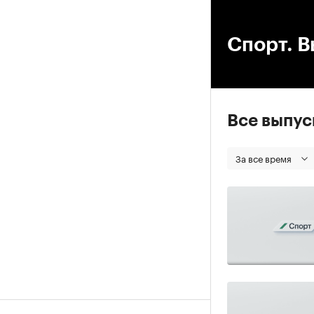
00
Спорт. В
Все выпу
За все время