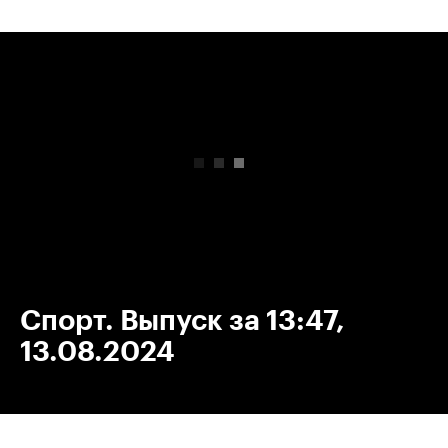
00:00
/
00:00
Спорт. Выпуск за 13:47,
13.08.2024