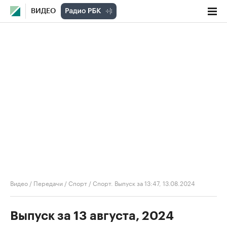
ВИДЕО
Видео
/
Передачи
/
Спорт
/
Спорт. Выпуск за 13:47, 13.08.2024
Выпуск за 13 августа, 2024