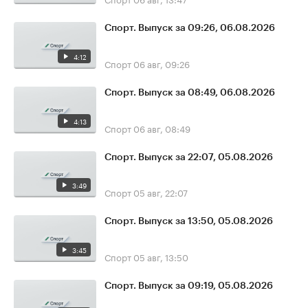
Спорт. Выпуск за 09:26, 06.08.2026
4:12
Спорт
06 авг, 09:26
Спорт. Выпуск за 08:49, 06.08.2026
4:13
Спорт
06 авг, 08:49
Спорт. Выпуск за 22:07, 05.08.2026
3:49
Спорт
05 авг, 22:07
Спорт. Выпуск за 13:50, 05.08.2026
3:45
Спорт
05 авг, 13:50
Спорт. Выпуск за 09:19, 05.08.2026