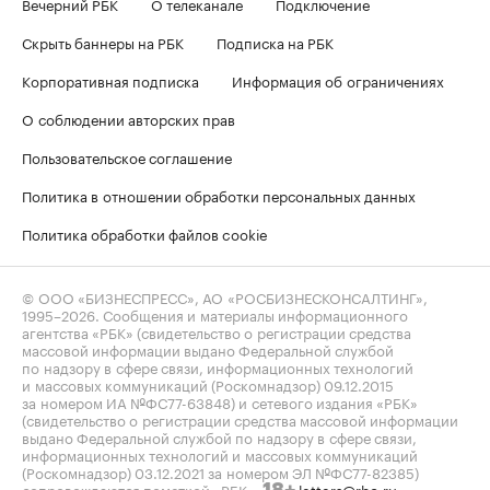
Вечерний РБК
О телеканале
Подключение
Скрыть баннеры на РБК
Подписка на РБК
Корпоративная подписка
Информация об ограничениях
О соблюдении авторских прав
Пользовательское соглашение
Политика в отношении обработки персональных данных
Политика обработки файлов cookie
© ООО «БИЗНЕСПРЕСС», АО «РОСБИЗНЕСКОНСАЛТИНГ»,
1995–2026
. Сообщения и материалы информационного
агентства «РБК» (свидетельство о регистрации средства
массовой информации выдано Федеральной службой
по надзору в сфере связи, информационных технологий
и массовых коммуникаций (Роскомнадзор) 09.12.2015
за номером ИА №ФС77-63848) и сетевого издания «РБК»
(свидетельство о регистрации средства массовой информации
выдано Федеральной службой по надзору в сфере связи,
информационных технологий и массовых коммуникаций
(Роскомнадзор) 03.12.2021 за номером ЭЛ №ФС77-82385)
сопровождаются пометкой «РБК».
letters@rbc.ru
18+