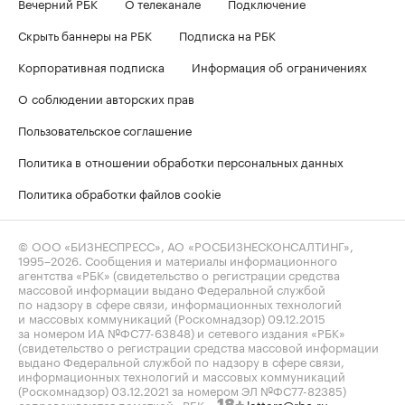
Вечерний РБК
О телеканале
Подключение
Скрыть баннеры на РБК
Подписка на РБК
Корпоративная подписка
Информация об ограничениях
О соблюдении авторских прав
Пользовательское соглашение
Политика в отношении обработки персональных данных
Политика обработки файлов cookie
© ООО «БИЗНЕСПРЕСС», АО «РОСБИЗНЕСКОНСАЛТИНГ»,
1995–2026
. Сообщения и материалы информационного
агентства «РБК» (свидетельство о регистрации средства
массовой информации выдано Федеральной службой
по надзору в сфере связи, информационных технологий
и массовых коммуникаций (Роскомнадзор) 09.12.2015
за номером ИА №ФС77-63848) и сетевого издания «РБК»
(свидетельство о регистрации средства массовой информации
выдано Федеральной службой по надзору в сфере связи,
информационных технологий и массовых коммуникаций
(Роскомнадзор) 03.12.2021 за номером ЭЛ №ФС77-82385)
сопровождаются пометкой «РБК».
letters@rbc.ru
18+