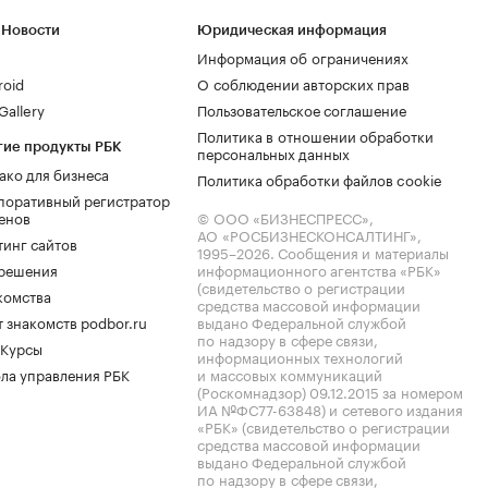
 Новости
Юридическая информация
Информация об ограничениях
roid
О соблюдении авторских прав
allery
Пользовательское соглашение
Политика в отношении обработки
гие продукты РБК
персональных данных
ако для бизнеса
Политика обработки файлов cookie
поративный регистратор
енов
© ООО «БИЗНЕСПРЕСС»,
АО «РОСБИЗНЕСКОНСАЛТИНГ»,
тинг сайтов
1995–2026
. Сообщения и материалы
.решения
информационного агентства «РБК»
(свидетельство о регистрации
комства
средства массовой информации
 знакомств podbor.ru
выдано Федеральной службой
по надзору в сфере связи,
 Курсы
информационных технологий
ла управления РБК
и массовых коммуникаций
(Роскомнадзор) 09.12.2015 за номером
ИА №ФС77-63848) и сетевого издания
«РБК» (свидетельство о регистрации
средства массовой информации
выдано Федеральной службой
по надзору в сфере связи,