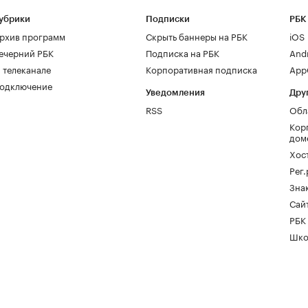
убрики
Подписки
РБК
рхив программ
Скрыть баннеры на РБК
iOS
ечерний РБК
Подписка на РБК
And
 телеканале
Корпоративная подписка
AppG
одключение
Уведомления
Дру
RSS
Обл
Кор
дом
Хос
Рег
Зна
Сайт
РБК
Шко