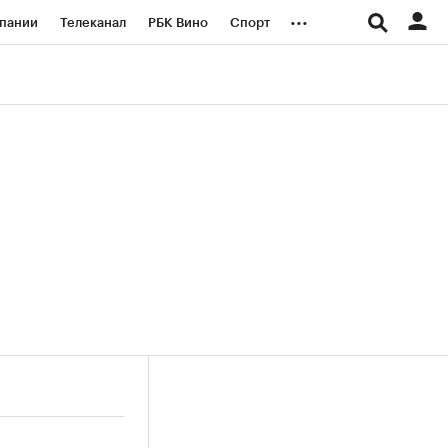
...
пании
Телеканал
РБК Вино
Спорт
ые проекты
Город
Стиль
Крипто
Спецпроекты СПб
логии и медиа
Финансы