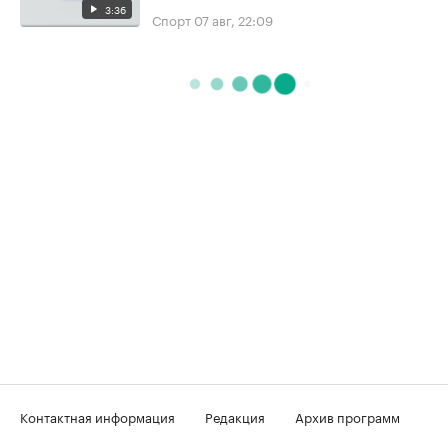
3:36
Спорт
07 авг, 22:09
Контактная информация
Редакция
Архив программ