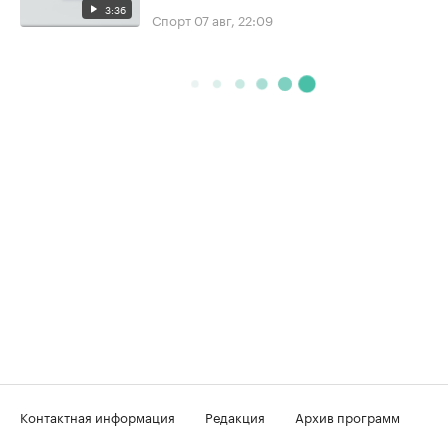
3:36
Спорт
07 авг, 22:09
Контактная информация
Редакция
Архив программ