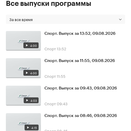
Все выпуски программы
За все время
Спорт. Выпуск за 13:52, 09.08.2026
4:00
Спорт
13:52
Спорт. Выпуск за 11:55, 09.08.2026
4:00
Спорт
11:55
Спорт. Выпуск за 09:43, 09.08.2026
4:03
Спорт
09:43
Спорт. Выпуск за 08:46, 09.08.2026
4:15
Спорт
08:46