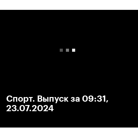
00:00
/
00:00
Спорт. Выпуск за 09:31,
23.07.2024