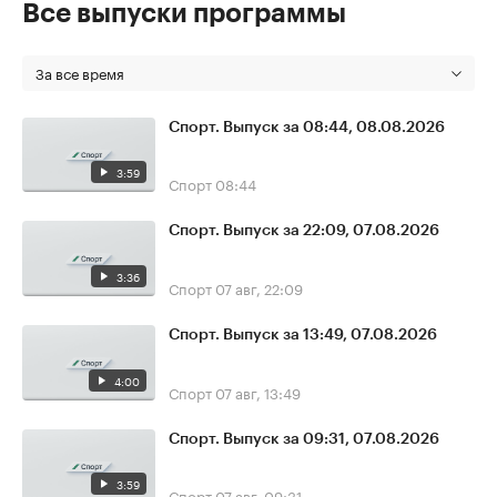
Все выпуски программы
За все время
Спорт. Выпуск за 08:44, 08.08.2026
3:59
Спорт
08:44
Спорт. Выпуск за 22:09, 07.08.2026
3:36
Спорт
07 авг, 22:09
Спорт. Выпуск за 13:49, 07.08.2026
4:00
Спорт
07 авг, 13:49
Спорт. Выпуск за 09:31, 07.08.2026
3:59
Спорт
07 авг, 09:31