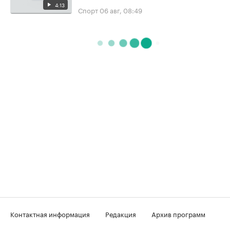
4:13
Спорт
06 авг, 08:49
Контактная информация
Редакция
Архив программ