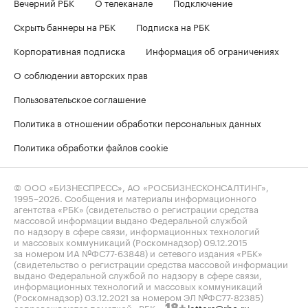
Вечерний РБК
О телеканале
Подключение
Скрыть баннеры на РБК
Подписка на РБК
Корпоративная подписка
Информация об ограничениях
О соблюдении авторских прав
Пользовательское соглашение
Политика в отношении обработки персональных данных
Политика обработки файлов cookie
© ООО «БИЗНЕСПРЕСС», АО «РОСБИЗНЕСКОНСАЛТИНГ»,
1995–2026
. Сообщения и материалы информационного
агентства «РБК» (свидетельство о регистрации средства
массовой информации выдано Федеральной службой
по надзору в сфере связи, информационных технологий
и массовых коммуникаций (Роскомнадзор) 09.12.2015
за номером ИА №ФС77-63848) и сетевого издания «РБК»
(свидетельство о регистрации средства массовой информации
выдано Федеральной службой по надзору в сфере связи,
информационных технологий и массовых коммуникаций
(Роскомнадзор) 03.12.2021 за номером ЭЛ №ФС77-82385)
сопровождаются пометкой «РБК».
letters@rbc.ru
18+