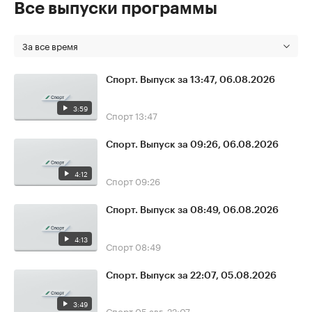
Все выпуски программы
За все время
Спорт. Выпуск за 13:47, 06.08.2026
3:59
Спорт
13:47
Спорт. Выпуск за 09:26, 06.08.2026
4:12
Спорт
09:26
Спорт. Выпуск за 08:49, 06.08.2026
4:13
Спорт
08:49
Спорт. Выпуск за 22:07, 05.08.2026
3:49
Спорт
05 авг, 22:07