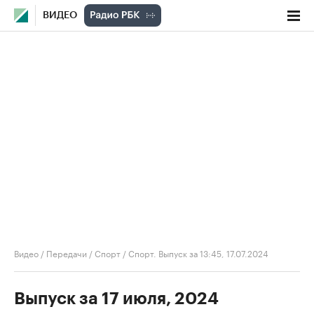
ВИДЕО
Видео
/
Передачи
/
Спорт
/
Спорт. Выпуск за 13:45, 17.07.2024
Выпуск за 17 июля, 2024