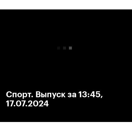
00:00
/
00:00
Спорт. Выпуск за 13:45,
17.07.2024