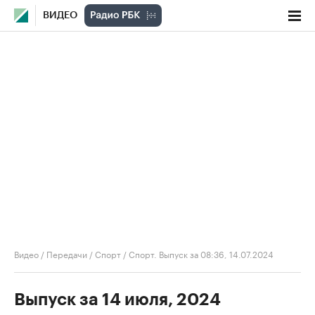
ВИДЕО
Видео
/
Передачи
/
Спорт
/
Спорт. Выпуск за 08:36, 14.07.2024
Выпуск за 14 июля, 2024