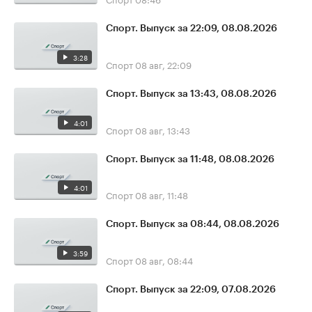
Спорт. Выпуск за 22:09, 08.08.2026
3:28
Спорт
08 авг, 22:09
Спорт. Выпуск за 13:43, 08.08.2026
4:01
Спорт
08 авг, 13:43
Спорт. Выпуск за 11:48, 08.08.2026
4:01
Спорт
08 авг, 11:48
Спорт. Выпуск за 08:44, 08.08.2026
3:59
Спорт
08 авг, 08:44
Спорт. Выпуск за 22:09, 07.08.2026