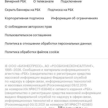
Вечерний РБК
О телеканале
Подключение
Скрыть баннеры на РБК
Подписка на РБК
Корпоративная подписка
Информация об ограничениях
О соблюдении авторских прав
Пользовательское соглашение
Политика в отношении обработки персональных данных
Политика обработки файлов cookie
© ООО «БИЗНЕСПРЕСС», АО «РОСБИЗНЕСКОНСАЛТИНГ»,
1995–2026
. Сообщения и материалы информационного
агентства «РБК» (свидетельство о регистрации средства
массовой информации выдано Федеральной службой
по надзору в сфере связи, информационных технологий
и массовых коммуникаций (Роскомнадзор) 09.12.2015
за номером ИА №ФС77-63848) и сетевого издания «РБК»
(свидетельство о регистрации средства массовой информации
выдано Федеральной службой по надзору в сфере связи,
информационных технологий и массовых коммуникаций
(Роскомнадзор) 03.12.2021 за номером ЭЛ №ФС77-82385)
сопровождаются пометкой «РБК».
letters@rbc.ru
18+