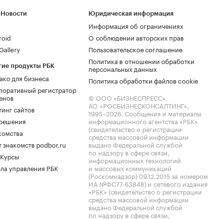
 Новости
Юридическая информация
Информация об ограничениях
roid
О соблюдении авторских прав
allery
Пользовательское соглашение
Политика в отношении обработки
гие продукты РБК
персональных данных
ако для бизнеса
Политика обработки файлов cookie
поративный регистратор
енов
© ООО «БИЗНЕСПРЕСС»,
АО «РОСБИЗНЕСКОНСАЛТИНГ»,
тинг сайтов
1995–2026
. Сообщения и материалы
.решения
информационного агентства «РБК»
(свидетельство о регистрации
комства
средства массовой информации
 знакомств podbor.ru
выдано Федеральной службой
по надзору в сфере связи,
 Курсы
информационных технологий
ла управления РБК
и массовых коммуникаций
(Роскомнадзор) 09.12.2015 за номером
ИА №ФС77-63848) и сетевого издания
«РБК» (свидетельство о регистрации
средства массовой информации
выдано Федеральной службой
по надзору в сфере связи,