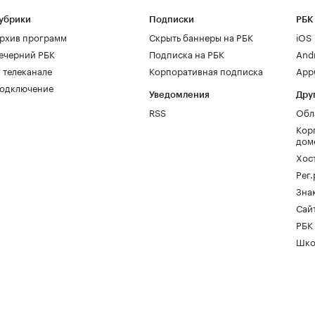
убрики
Подписки
РБК
рхив программ
Скрыть баннеры на РБК
iOS
ечерний РБК
Подписка на РБК
And
 телеканале
Корпоративная подписка
AppG
одключение
Уведомления
Дру
RSS
Обл
Кор
дом
Хос
Рег
Зна
Сайт
РБК
Шко