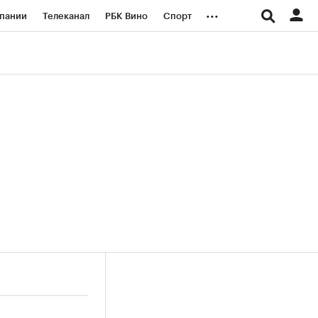
...
пании
Телеканал
РБК Вино
Спорт
ые проекты
Город
Стиль
Крипто
Спецпроекты СПб
логии и медиа
Финансы