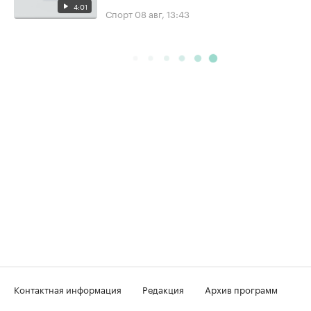
4:01
Спорт
08 авг, 13:43
Контактная информация
Редакция
Архив программ