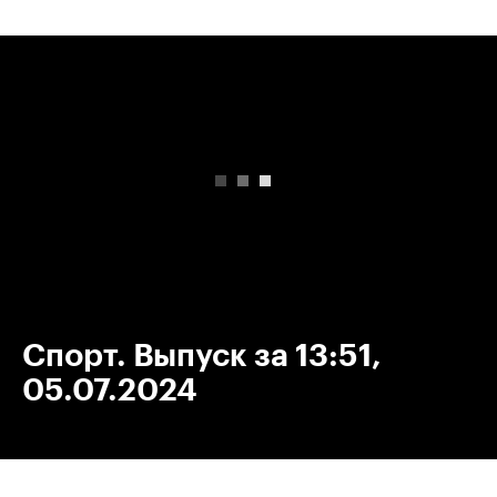
00:00
/
00:00
Спорт. Выпуск за 13:51,
05.07.2024