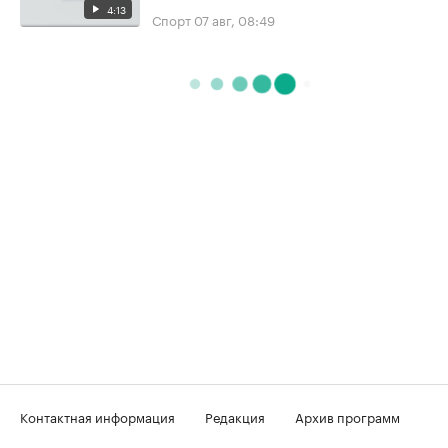
4:13
Спорт
07 авг, 08:49
Контактная информация
Редакция
Архив программ