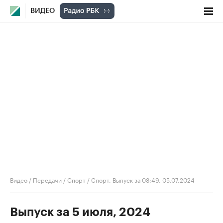
ВИДЕО
Видео
/
Передачи
/
Спорт
/
Спорт. Выпуск за 08:49, 05.07.2024
Выпуск за 5 июля, 2024