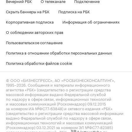
Вечерний РБК
О телеканале
Подключение
Скрыть баннеры на РБК
Подписка на РБК
Корпоративная подписка
Информация об ограничениях
О соблюдении авторских прав
Пользовательское соглашение
Политика в отношении обработки персональных данных
Политика обработки файлов cookie
© ООО «БИЗНЕСПРЕСС», АО «РОСБИЗНЕСКОНСАЛТИНГ»,
1995–2026
. Сообщения и материалы информационного
агентства «РБК» (свидетельство о регистрации средства
массовой информации выдано Федеральной службой
по надзору в сфере связи, информационных технологий
и массовых коммуникаций (Роскомнадзор) 09.12.2015
за номером ИА №ФС77-63848) и сетевого издания «РБК»
(свидетельство о регистрации средства массовой информации
выдано Федеральной службой по надзору в сфере связи,
информационных технологий и массовых коммуникаций
(Роскомнадзор) 03.12.2021 за номером ЭЛ №ФС77-82385)
сопровождаются пометкой «РБК».
letters@rbc.ru
18+