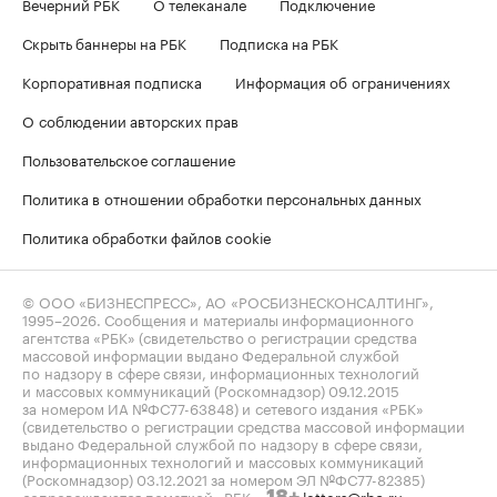
Вечерний РБК
О телеканале
Подключение
Скрыть баннеры на РБК
Подписка на РБК
Корпоративная подписка
Информация об ограничениях
О соблюдении авторских прав
Пользовательское соглашение
Политика в отношении обработки персональных данных
Политика обработки файлов cookie
© ООО «БИЗНЕСПРЕСС», АО «РОСБИЗНЕСКОНСАЛТИНГ»,
1995–2026
. Сообщения и материалы информационного
агентства «РБК» (свидетельство о регистрации средства
массовой информации выдано Федеральной службой
по надзору в сфере связи, информационных технологий
и массовых коммуникаций (Роскомнадзор) 09.12.2015
за номером ИА №ФС77-63848) и сетевого издания «РБК»
(свидетельство о регистрации средства массовой информации
выдано Федеральной службой по надзору в сфере связи,
информационных технологий и массовых коммуникаций
(Роскомнадзор) 03.12.2021 за номером ЭЛ №ФС77-82385)
сопровождаются пометкой «РБК».
letters@rbc.ru
18+