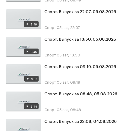
Спорт. Выпуск за 22:07, 05.08.2026
3:49
Спорт
05 авг, 22:07
Спорт. Выпуск за 13:50, 05.08.2026
3:45
Спорт
05 авг, 13:50
Спорт. Выпуск за 09:19, 05.08.2026
3:57
Спорт
05 авг, 09:19
Спорт. Выпуск за 08:48, 05.08.2026
3:44
Спорт
05 авг, 08:48
Спорт. Выпуск за 22:08, 04.08.2026