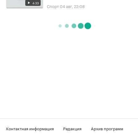
4:33
Спорт
04 авг, 22:08
Контактная информация
Редакция
Архив программ