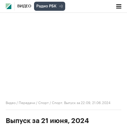
ВИДЕО
Видео
/
Передачи
/
Спорт
/
Спорт. Выпуск за 22:09, 21.06.2024
Выпуск за 21 июня, 2024