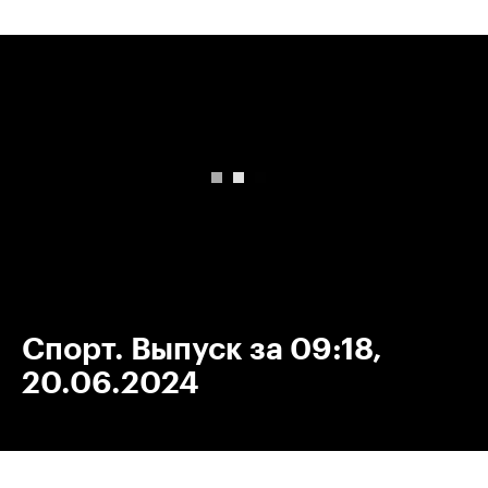
00:00
/
00:00
Спорт. Выпуск за 09:18,
20.06.2024