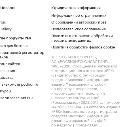
 Новости
Юридическая информация
Информация об ограничениях
roid
О соблюдении авторских прав
allery
Пользовательское соглашение
Политика в отношении обработки
гие продукты РБК
персональных данных
ако для бизнеса
Политика обработки файлов cookie
поративный регистратор
енов
© ООО «БИЗНЕСПРЕСС»,
АО «РОСБИЗНЕСКОНСАЛТИНГ»,
тинг сайтов
1995–2026
. Сообщения и материалы
.решения
информационного агентства «РБК»
(свидетельство о регистрации
комства
средства массовой информации
 знакомств podbor.ru
выдано Федеральной службой
по надзору в сфере связи,
 Курсы
информационных технологий
ла управления РБК
и массовых коммуникаций
(Роскомнадзор) 09.12.2015 за номером
ИА №ФС77-63848) и сетевого издания
«РБК» (свидетельство о регистрации
средства массовой информации
выдано Федеральной службой
по надзору в сфере связи,