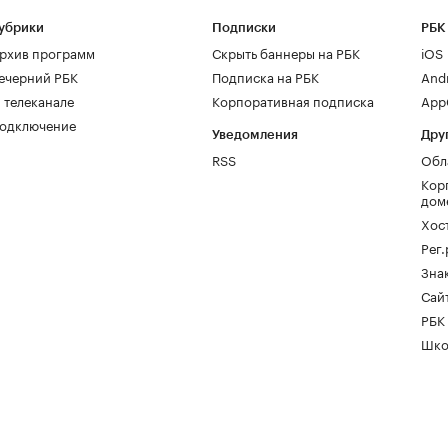
убрики
Подписки
РБК
рхив программ
Скрыть баннеры на РБК
iOS
ечерний РБК
Подписка на РБК
And
 телеканале
Корпоративная подписка
AppG
одключение
Уведомления
Дру
RSS
Обл
Кор
дом
Хос
Рег
Зна
Сайт
РБК
Шко