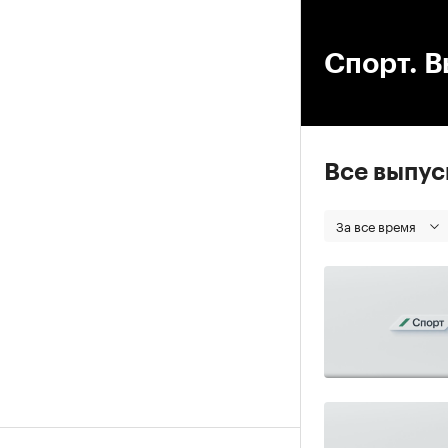
00
Спорт. В
Все выпу
За все время