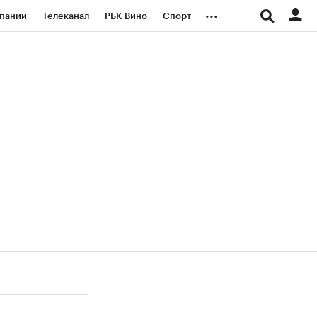
...
пании
Телеканал
РБК Вино
Спорт
ые проекты
Город
Стиль
Крипто
Спецпроекты СПб
логии и медиа
Финансы