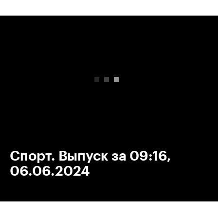
00:00
/
00:00
Спорт. Выпуск за 09:16,
06.06.2024