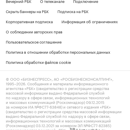
Вечерний РБК
О телеканале
Подключение
Скрыть баннеры на РБК
Подписка на РБК
Корпоративная подписка
Информация об ограничениях
О соблюдении авторских прав
Пользовательское соглашение
Политика в отношении обработки персональных данных
Политика обработки файлов cookie
© ООО «БИЗНЕСПРЕСС», АО «РОСБИЗНЕСКОНСАЛТИНГ»,
1995–2026
. Сообщения и материалы информационного
агентства «РБК» (свидетельство о регистрации средства
массовой информации выдано Федеральной службой
по надзору в сфере связи, информационных технологий
и массовых коммуникаций (Роскомнадзор) 09.12.2015
за номером ИА №ФС77-63848) и сетевого издания «РБК»
(свидетельство о регистрации средства массовой информации
выдано Федеральной службой по надзору в сфере связи,
информационных технологий и массовых коммуникаций
(Роскомнадзор) 03.12.2021 за номером ЭЛ №ФС77-82385)
сопровождаются пометкой «РБК».
letters@rbc.ru
18+