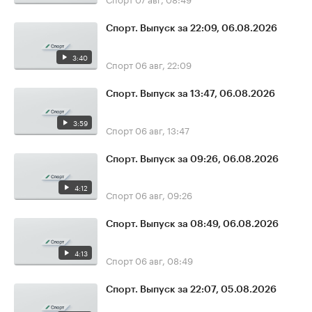
Спорт. Выпуск за 22:09, 06.08.2026
3:40
Спорт
06 авг, 22:09
Спорт. Выпуск за 13:47, 06.08.2026
3:59
Спорт
06 авг, 13:47
Спорт. Выпуск за 09:26, 06.08.2026
4:12
Спорт
06 авг, 09:26
Спорт. Выпуск за 08:49, 06.08.2026
4:13
Спорт
06 авг, 08:49
Спорт. Выпуск за 22:07, 05.08.2026