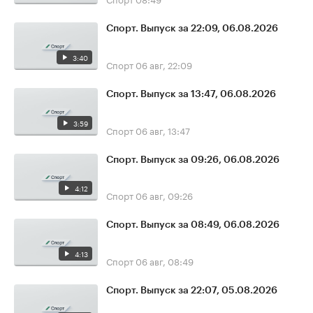
Спорт. Выпуск за 22:09, 06.08.2026
3:40
Спорт
06 авг, 22:09
Спорт. Выпуск за 13:47, 06.08.2026
3:59
Спорт
06 авг, 13:47
Спорт. Выпуск за 09:26, 06.08.2026
4:12
Спорт
06 авг, 09:26
Спорт. Выпуск за 08:49, 06.08.2026
4:13
Спорт
06 авг, 08:49
Спорт. Выпуск за 22:07, 05.08.2026