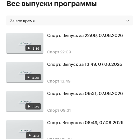
Все выпуски программы
За все время
Спорт. Выпуск за 22:09, 07.08.2026
3:36
Спорт
22:09
Спорт. Выпуск за 13:49, 07.08.2026
4:00
Спорт
13:49
Спорт. Выпуск за 09:31, 07.08.2026
3:59
Спорт
09:31
Спорт. Выпуск за 08:49, 07.08.2026
4:13
Спорт
08:49