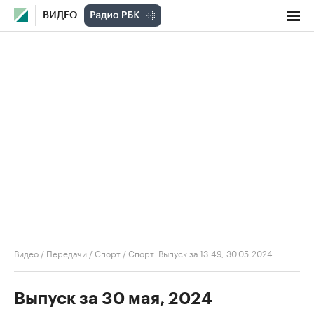
ВИДЕО
Видео
/
Передачи
/
Спорт
/
Спорт. Выпуск за 13:49, 30.05.2024
Выпуск за 30 мая, 2024