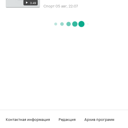
3:49
Спорт
05 авг, 22:07
Контактная информация
Редакция
Архив программ