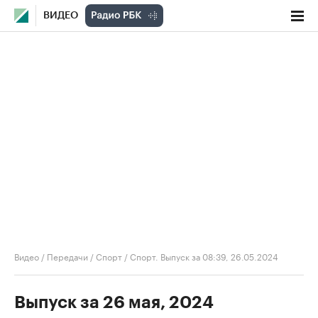
ВИДЕО
Видео
/
Передачи
/
Спорт
/
Спорт. Выпуск за 08:39, 26.05.2024
Выпуск за 26 мая, 2024