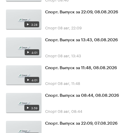
Спорт. Выпуск за 22:09, 08.08.2026
3:28
Спорт
08 авг, 22:09
Спорт. Выпуск за 13:43, 08.08.2026
4:01
Спорт
08 авг, 13:43
Спорт. Выпуск за 11:48, 08.08.2026
4:01
Спорт
08 авг, 11:48
Спорт. Выпуск за 08:44, 08.08.2026
3:59
Спорт
08 авг, 08:44
Спорт. Выпуск за 22:09, 07.08.2026