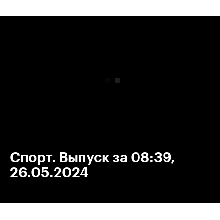
00:00
/
00:00
Спорт. Выпуск за 08:39,
26.05.2024