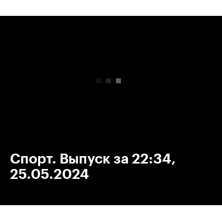
00:00
/
00:00
Спорт. Выпуск за 22:34,
25.05.2024