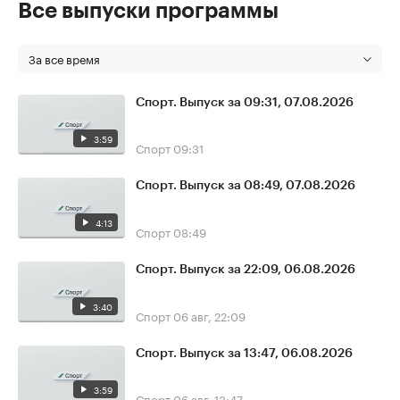
Все выпуски программы
За все время
Спорт. Выпуск за 09:31, 07.08.2026
3:59
Спорт
09:31
Спорт. Выпуск за 08:49, 07.08.2026
4:13
Спорт
08:49
Спорт. Выпуск за 22:09, 06.08.2026
3:40
Спорт
06 авг, 22:09
Спорт. Выпуск за 13:47, 06.08.2026
3:59
Спорт
06 авг, 13:47