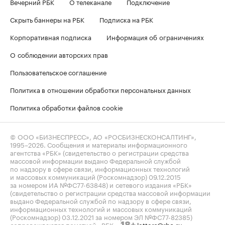
Вечерний РБК
О телеканале
Подключение
Скрыть баннеры на РБК
Подписка на РБК
Корпоративная подписка
Информация об ограничениях
О соблюдении авторских прав
Пользовательское соглашение
Политика в отношении обработки персональных данных
Политика обработки файлов cookie
© ООО «БИЗНЕСПРЕСС», АО «РОСБИЗНЕСКОНСАЛТИНГ»,
1995–2026
. Сообщения и материалы информационного
агентства «РБК» (свидетельство о регистрации средства
массовой информации выдано Федеральной службой
по надзору в сфере связи, информационных технологий
и массовых коммуникаций (Роскомнадзор) 09.12.2015
за номером ИА №ФС77-63848) и сетевого издания «РБК»
(свидетельство о регистрации средства массовой информации
выдано Федеральной службой по надзору в сфере связи,
информационных технологий и массовых коммуникаций
(Роскомнадзор) 03.12.2021 за номером ЭЛ №ФС77-82385)
сопровождаются пометкой «РБК».
letters@rbc.ru
18+