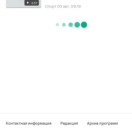
3:57
Спорт
05 авг, 09:19
Контактная информация
Редакция
Архив программ