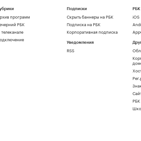
убрики
Подписки
РБК
рхив программ
Скрыть баннеры на РБК
iOS
ечерний РБК
Подписка на РБК
And
 телеканале
Корпоративная подписка
AppG
одключение
Уведомления
Дру
RSS
Обл
Кор
дом
Хос
Рег
Зна
Сайт
РБК
Шко