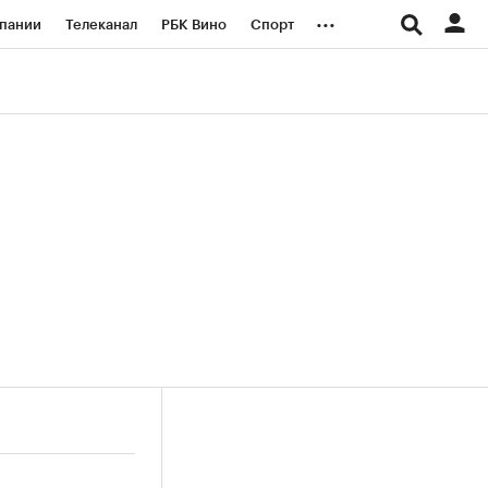
...
пании
Телеканал
РБК Вино
Спорт
ые проекты
Город
Стиль
Крипто
Спецпроекты СПб
логии и медиа
Финансы