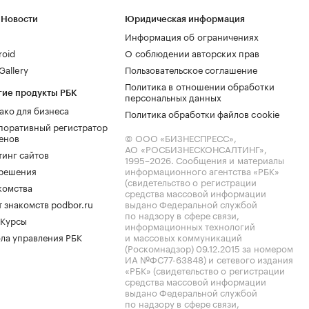
 Новости
Юридическая информация
Информация об ограничениях
roid
О соблюдении авторских прав
allery
Пользовательское соглашение
Политика в отношении обработки
гие продукты РБК
персональных данных
ако для бизнеса
Политика обработки файлов cookie
поративный регистратор
енов
© ООО «БИЗНЕСПРЕСС»,
АО «РОСБИЗНЕСКОНСАЛТИНГ»,
тинг сайтов
1995–2026
. Сообщения и материалы
.решения
информационного агентства «РБК»
(свидетельство о регистрации
комства
средства массовой информации
 знакомств podbor.ru
выдано Федеральной службой
по надзору в сфере связи,
 Курсы
информационных технологий
ла управления РБК
и массовых коммуникаций
(Роскомнадзор) 09.12.2015 за номером
ИА №ФС77-63848) и сетевого издания
«РБК» (свидетельство о регистрации
средства массовой информации
выдано Федеральной службой
по надзору в сфере связи,