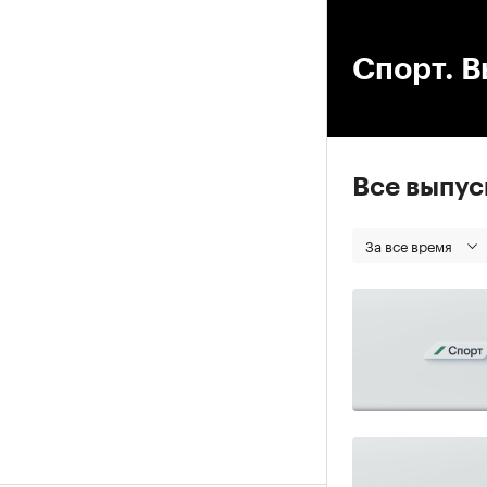
00
Спорт. В
Все выпу
За все время