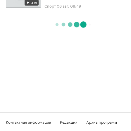
4:13
Спорт
06 авг, 08:49
Контактная информация
Редакция
Архив программ