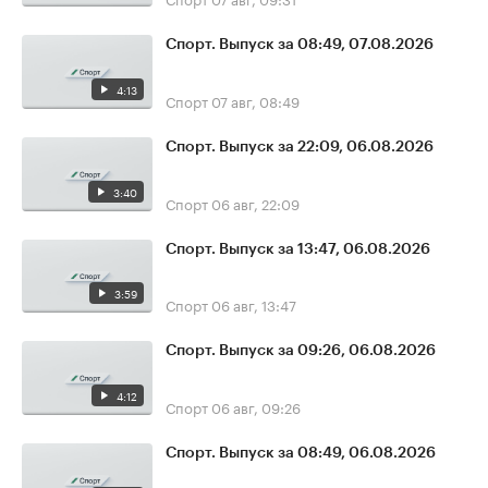
Спорт. Выпуск за 08:49, 07.08.2026
4:13
Спорт
07 авг, 08:49
Спорт. Выпуск за 22:09, 06.08.2026
3:40
Спорт
06 авг, 22:09
Спорт. Выпуск за 13:47, 06.08.2026
3:59
Спорт
06 авг, 13:47
Спорт. Выпуск за 09:26, 06.08.2026
4:12
Спорт
06 авг, 09:26
Спорт. Выпуск за 08:49, 06.08.2026