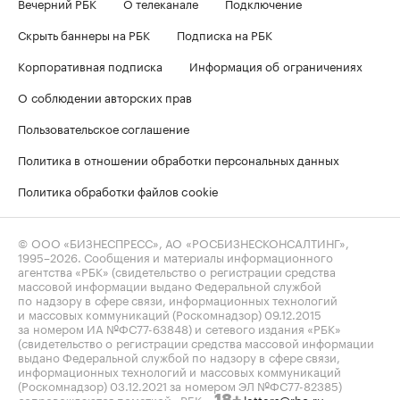
Вечерний РБК
О телеканале
Подключение
Скрыть баннеры на РБК
Подписка на РБК
Корпоративная подписка
Информация об ограничениях
О соблюдении авторских прав
Пользовательское соглашение
Политика в отношении обработки персональных данных
Политика обработки файлов cookie
© ООО «БИЗНЕСПРЕСС», АО «РОСБИЗНЕСКОНСАЛТИНГ»,
1995–2026
. Сообщения и материалы информационного
агентства «РБК» (свидетельство о регистрации средства
массовой информации выдано Федеральной службой
по надзору в сфере связи, информационных технологий
и массовых коммуникаций (Роскомнадзор) 09.12.2015
за номером ИА №ФС77-63848) и сетевого издания «РБК»
(свидетельство о регистрации средства массовой информации
выдано Федеральной службой по надзору в сфере связи,
информационных технологий и массовых коммуникаций
(Роскомнадзор) 03.12.2021 за номером ЭЛ №ФС77-82385)
сопровождаются пометкой «РБК».
letters@rbc.ru
18+