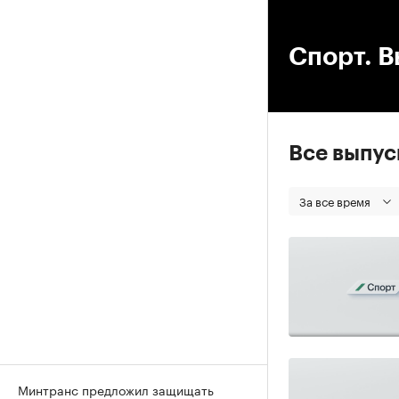
00
Спорт. В
Все выпу
За все время
Минтранс предложил защищать