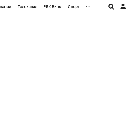
...
пании
Телеканал
РБК Вино
Спорт
ые проекты
Город
Стиль
Крипто
Спецпроекты СПб
логии и медиа
Финансы