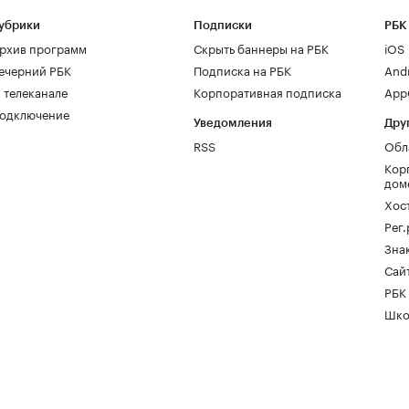
убрики
Подписки
РБК
рхив программ
Скрыть баннеры на РБК
iOS
ечерний РБК
Подписка на РБК
And
 телеканале
Корпоративная подписка
AppG
одключение
Уведомления
Дру
RSS
Обл
Кор
дом
Хос
Рег
Зна
Сайт
РБК
Шко