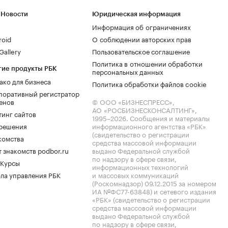
 Новости
Юридическая информация
Информация об ограничениях
roid
О соблюдении авторских прав
allery
Пользовательское соглашение
Политика в отношении обработки
гие продукты РБК
персональных данных
ако для бизнеса
Политика обработки файлов cookie
поративный регистратор
енов
© ООО «БИЗНЕСПРЕСС»,
АО «РОСБИЗНЕСКОНСАЛТИНГ»,
тинг сайтов
1995–2026
. Сообщения и материалы
.решения
информационного агентства «РБК»
(свидетельство о регистрации
комства
средства массовой информации
 знакомств podbor.ru
выдано Федеральной службой
по надзору в сфере связи,
 Курсы
информационных технологий
ла управления РБК
и массовых коммуникаций
(Роскомнадзор) 09.12.2015 за номером
ИА №ФС77-63848) и сетевого издания
«РБК» (свидетельство о регистрации
средства массовой информации
выдано Федеральной службой
по надзору в сфере связи,