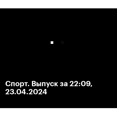
00:00
/
00:00
Спорт. Выпуск за 22:09,
23.04.2024