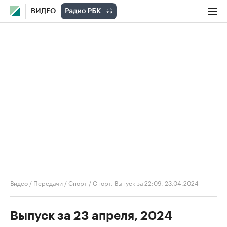
ВИДЕО
Видео
/
Передачи
/
Спорт
/
Спорт. Выпуск за 22:09, 23.04.2024
Выпуск за 23 апреля, 2024