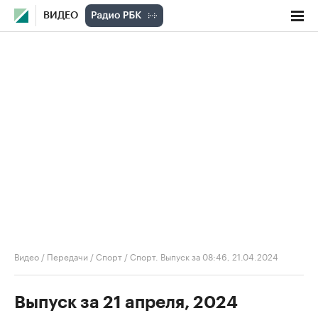
ВИДЕО
Видео
/
Передачи
/
Спорт
/
Спорт. Выпуск за 08:46, 21.04.2024
Выпуск за 21 апреля, 2024