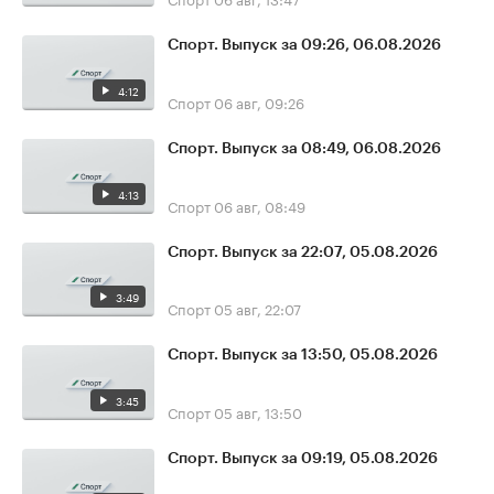
Спорт. Выпуск за 09:26, 06.08.2026
4:12
Спорт
06 авг, 09:26
Спорт. Выпуск за 08:49, 06.08.2026
4:13
Спорт
06 авг, 08:49
Спорт. Выпуск за 22:07, 05.08.2026
3:49
Спорт
05 авг, 22:07
Спорт. Выпуск за 13:50, 05.08.2026
3:45
Спорт
05 авг, 13:50
Спорт. Выпуск за 09:19, 05.08.2026