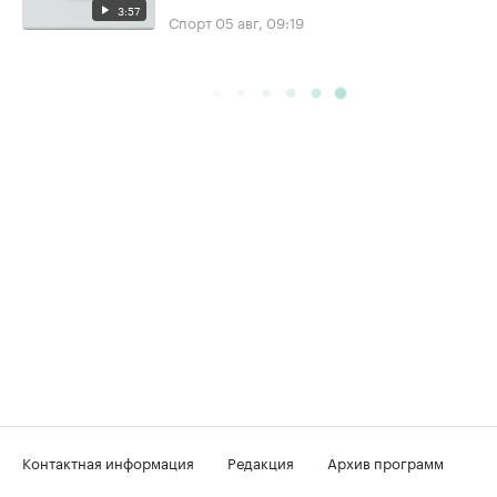
3:57
Спорт
05 авг, 09:19
Контактная информация
Редакция
Архив программ