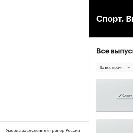
00
Спорт. В
Все выпу
За все время
Умерла заслуженный тренер России