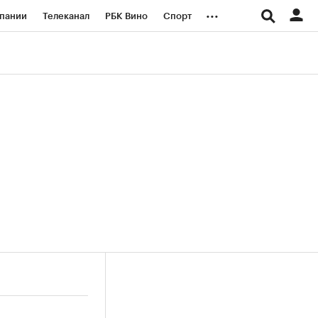
...
пании
Телеканал
РБК Вино
Спорт
ые проекты
Город
Стиль
Крипто
Спецпроекты СПб
логии и медиа
Финансы