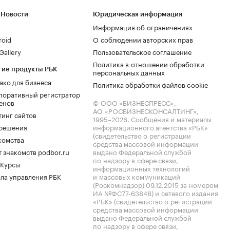
 Новости
Юридическая информация
Информация об ограничениях
roid
О соблюдении авторских прав
allery
Пользовательское соглашение
Политика в отношении обработки
гие продукты РБК
персональных данных
ако для бизнеса
Политика обработки файлов cookie
поративный регистратор
енов
© ООО «БИЗНЕСПРЕСС»,
АО «РОСБИЗНЕСКОНСАЛТИНГ»,
тинг сайтов
1995–2026
. Сообщения и материалы
.решения
информационного агентства «РБК»
(свидетельство о регистрации
комства
средства массовой информации
 знакомств podbor.ru
выдано Федеральной службой
по надзору в сфере связи,
 Курсы
информационных технологий
ла управления РБК
и массовых коммуникаций
(Роскомнадзор) 09.12.2015 за номером
ИА №ФС77-63848) и сетевого издания
«РБК» (свидетельство о регистрации
средства массовой информации
выдано Федеральной службой
по надзору в сфере связи,