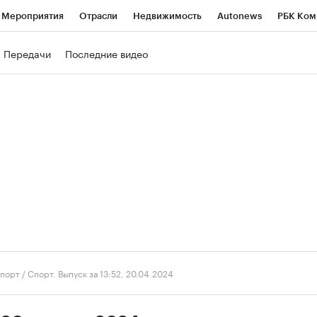
Мероприятия
Отрасли
Недвижимость
Autonews
РБК Ком
ние
РБК Курсы
РБК Life
Тренды
Визионеры
Национальн
Передачи
Последние видео
б
Исследования
Кредитные рейтинги
Франшизы
Газета
роверка контрагентов
Политика
Экономика
Бизнес
Техно
порт
/
Спорт. Выпуск за 13:52, 20.04.2024