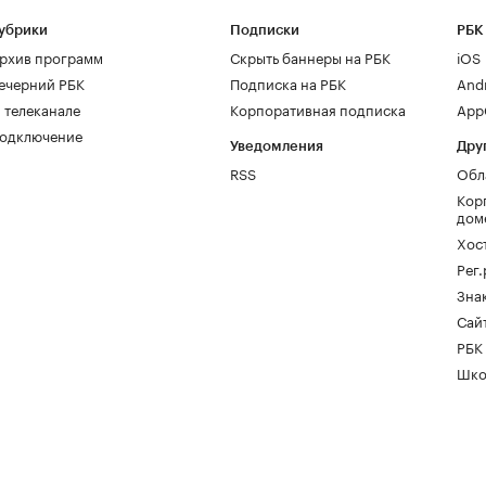
убрики
Подписки
РБК
рхив программ
Скрыть баннеры на РБК
iOS
ечерний РБК
Подписка на РБК
And
 телеканале
Корпоративная подписка
AppG
одключение
Уведомления
Дру
RSS
Обл
Кор
дом
Хос
Рег
Зна
Сайт
РБК
Шко