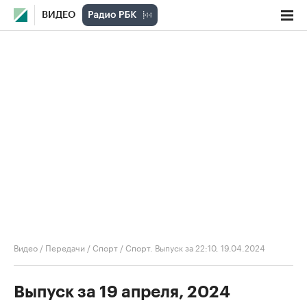
ВИДЕО
Видео
/
Передачи
/
Спорт
/
Спорт. Выпуск за 22:10, 19.04.2024
Выпуск за 19 апреля, 2024