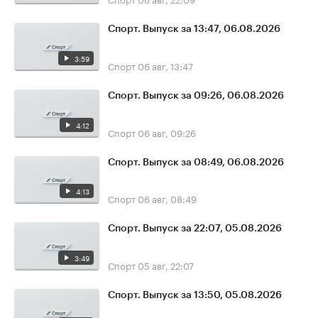
Спорт. Выпуск за 13:47, 06.08.2026
3:59
Спорт
06 авг, 13:47
Спорт. Выпуск за 09:26, 06.08.2026
4:12
Спорт
06 авг, 09:26
Спорт. Выпуск за 08:49, 06.08.2026
4:13
Спорт
06 авг, 08:49
Спорт. Выпуск за 22:07, 05.08.2026
3:49
Спорт
05 авг, 22:07
Спорт. Выпуск за 13:50, 05.08.2026