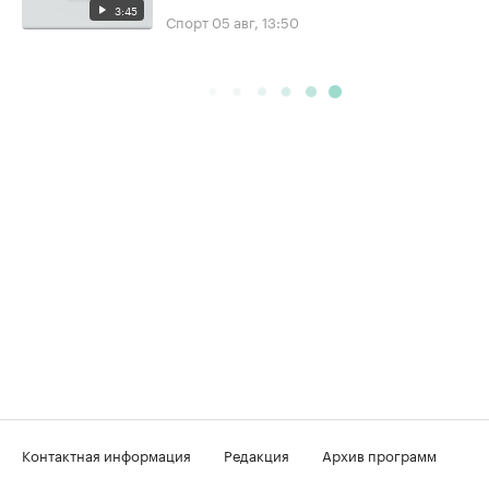
3:45
Спорт
05 авг, 13:50
Контактная информация
Редакция
Архив программ