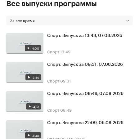
Все выпуски программы
За все время
Спорт. Выпуск за 13:49, 07.08.2026
4:00
Спорт
13:49
Спорт. Выпуск за 09:31, 07.08.2026
3:59
Спорт
09:31
Спорт. Выпуск за 08:49, 07.08.2026
4:13
Спорт
08:49
Спорт. Выпуск за 22:09, 06.08.2026
3:40
Спорт
06 авг, 22:09