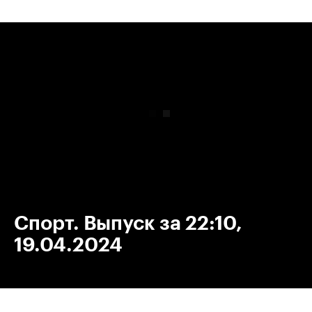
00:00
/
00:00
Спорт. Выпуск за 22:10,
19.04.2024