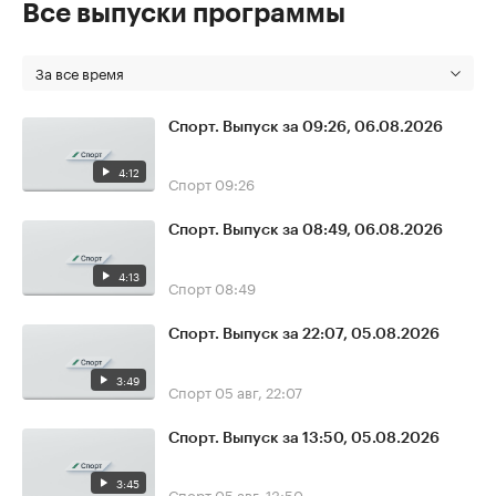
Все выпуски программы
За все время
Спорт. Выпуск за 09:26, 06.08.2026
4:12
Спорт
09:26
Спорт. Выпуск за 08:49, 06.08.2026
4:13
Спорт
08:49
Спорт. Выпуск за 22:07, 05.08.2026
3:49
Спорт
05 авг, 22:07
Спорт. Выпуск за 13:50, 05.08.2026
3:45
Спорт
05 авг, 13:50