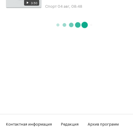
3:50
Спорт
04 авг, 08:48
Контактная информация
Редакция
Архив программ