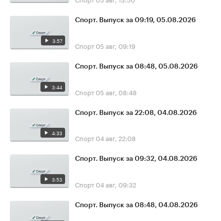
Спорт. Выпуск за 09:19, 05.08.2026
3:57
Спорт
05 авг, 09:19
Спорт. Выпуск за 08:48, 05.08.2026
3:44
Спорт
05 авг, 08:48
Спорт. Выпуск за 22:08, 04.08.2026
4:33
Спорт
04 авг, 22:08
Спорт. Выпуск за 09:32, 04.08.2026
3:53
Спорт
04 авг, 09:32
Спорт. Выпуск за 08:48, 04.08.2026