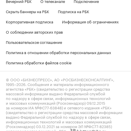
Вечерний РБК
О телеканале
Подключение
Скрыть баннеры на РБК
Подписка на РБК
Корпоративная подписка
Информация об ограничениях
О соблюдении авторских прав
Пользовательское соглашение
Политика в отношении обработки персональных данных
Политика обработки файлов cookie
© ООО «БИЗНЕСПРЕСС», АО «РОСБИЗНЕСКОНСАЛТИНГ»,
1995–2026
. Сообщения и материалы информационного
агентства «РБК» (свидетельство о регистрации средства
массовой информации выдано Федеральной службой
по надзору в сфере связи, информационных технологий
и массовых коммуникаций (Роскомнадзор) 09.12.2015
за номером ИА №ФС77-63848) и сетевого издания «РБК»
(свидетельство о регистрации средства массовой информации
выдано Федеральной службой по надзору в сфере связи,
информационных технологий и массовых коммуникаций
(Роскомнадзор) 03.12.2021 за номером ЭЛ №ФС77-82385)
сопровождаются пометкой «РБК».
letters@rbc.ru
18+