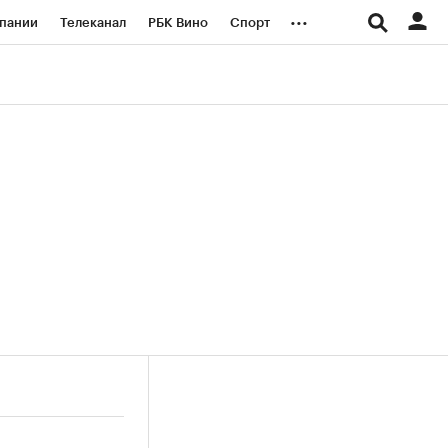
...
пании
Телеканал
РБК Вино
Спорт
ые проекты
Город
Стиль
Крипто
Спецпроекты СПб
логии и медиа
Финансы