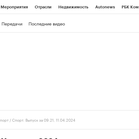
Мероприятия
Отрасли
Недвижимость
Autonews
РБК Ком
ние
РБК Курсы
РБК Life
Тренды
Визионеры
Национальн
Передачи
Последние видео
б
Исследования
Кредитные рейтинги
Франшизы
Газета
роверка контрагентов
Политика
Экономика
Бизнес
Техно
порт
/
Спорт. Выпуск за 09:21, 11.04.2024