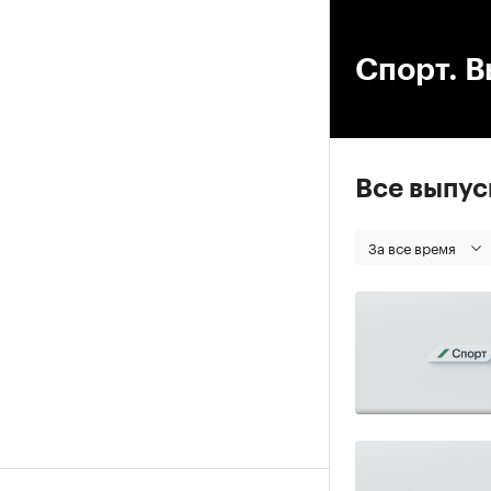
00
Спорт. В
Все выпу
За все время