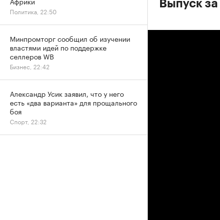
Африки
Выпуск за
Политика, 22:50
Минпромторг сообщил об изучении
властями идей по поддержке
селлеров WB
Бизнес, 22:42
Александр Усик заявил, что у него
есть «два варианта» для прощального
боя
Спорт, 22:32