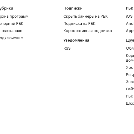
убрики
Подписки
РБК
рхив программ
Скрыть баннеры на РБК
iOS
ечерний РБК
Подписка на РБК
And
 телеканале
Корпоративная подписка
AppG
одключение
Уведомления
Дру
RSS
Обл
Кор
дом
Хос
Рег
Зна
Сайт
РБК
Шко