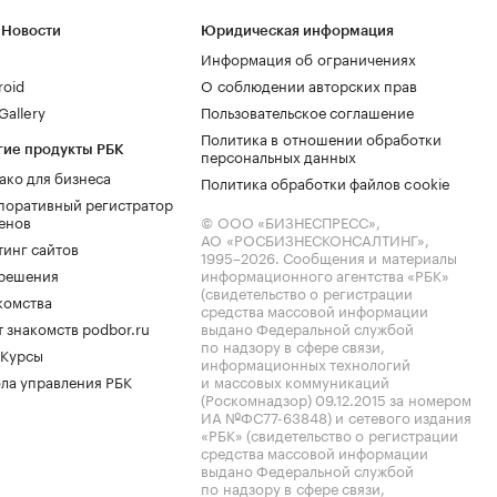
 Новости
Юридическая информация
Информация об ограничениях
roid
О соблюдении авторских прав
allery
Пользовательское соглашение
Политика в отношении обработки
гие продукты РБК
персональных данных
ако для бизнеса
Политика обработки файлов cookie
поративный регистратор
енов
© ООО «БИЗНЕСПРЕСС»,
АО «РОСБИЗНЕСКОНСАЛТИНГ»,
тинг сайтов
1995–2026
. Сообщения и материалы
.решения
информационного агентства «РБК»
(свидетельство о регистрации
комства
средства массовой информации
 знакомств podbor.ru
выдано Федеральной службой
по надзору в сфере связи,
 Курсы
информационных технологий
ла управления РБК
и массовых коммуникаций
(Роскомнадзор) 09.12.2015 за номером
ИА №ФС77-63848) и сетевого издания
«РБК» (свидетельство о регистрации
средства массовой информации
выдано Федеральной службой
по надзору в сфере связи,