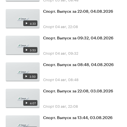
Спорт. Выпуск за 22:08, 04.08.2026
4:33
Спорт
04 авг, 22:08
Спорт. Выпуск за 09:32, 04.08.2026
3:53
Спорт
04 авг, 09:32
Спорт. Выпуск за 08:48, 04.08.2026
3:50
Спорт
04 авг, 08:48
Спорт. Выпуск за 22:08, 03.08.2026
4:07
Спорт
03 авг, 22:08
Спорт. Выпуск за 13:44, 03.08.2026