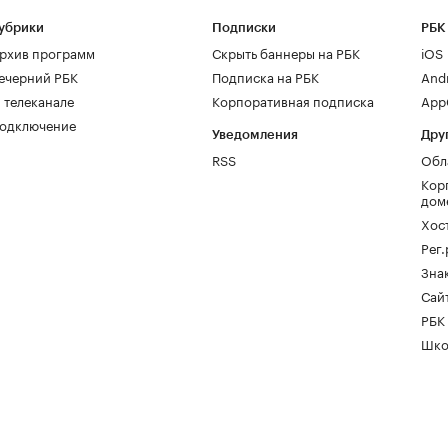
убрики
Подписки
РБК
рхив программ
Скрыть баннеры на РБК
iOS
ечерний РБК
Подписка на РБК
And
 телеканале
Корпоративная подписка
AppG
одключение
Уведомления
Дру
RSS
Обл
Кор
дом
Хос
Рег
Зна
Сайт
РБК
Шко