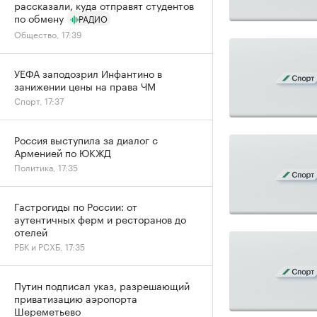
рассказали, куда отправят студентов
по обмену
РАДИО
Общество, 17:39
УЕФА заподозрил Инфантино в
занижении цены на права ЧМ
Спорт, 17:37
Россия выступила за диалог с
Арменией по ЮКЖД
Политика, 17:35
Гастрогиды по России: от
аутентичных ферм и ресторанов до
отелей
РБК и РСХБ, 17:35
Путин подписал указ, разрешающий
приватизацию аэропорта
Шереметьево