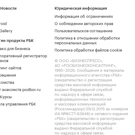
 Новости
Юридическая информация
Информация об ограничениях
roid
О соблюдении авторских прав
allery
Пользовательское соглашение
Политика в отношении обработки
гие продукты РБК
персональных данных
ако для бизнеса
Политика обработки файлов cookie
поративный регистратор
енов
© ООО «БИЗНЕСПРЕСС»,
АО «РОСБИЗНЕСКОНСАЛТИНГ»,
тинг сайтов
1995–2026
. Сообщения и материалы
.решения
информационного агентства «РБК»
(свидетельство о регистрации
комства
средства массовой информации
 знакомств podbor.ru
выдано Федеральной службой
по надзору в сфере связи,
 Курсы
информационных технологий
ла управления РБК
и массовых коммуникаций
(Роскомнадзор) 09.12.2015 за номером
ИА №ФС77-63848) и сетевого издания
«РБК» (свидетельство о регистрации
средства массовой информации
выдано Федеральной службой
по надзору в сфере связи,