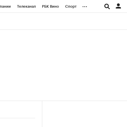
...
пании
Телеканал
РБК Вино
Спорт
ые проекты
Город
Стиль
Крипто
Спецпроекты СПб
логии и медиа
Финансы