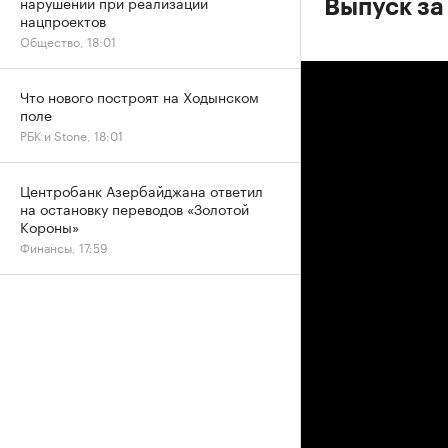
нарушений при реализации
Выпуск за
нацпроектов
Общество, 18:01
Что нового построят на Ходынском
поле
РБК и Stone, 18:01
Центробанк Азербайджана ответил
на остановку переводов «Золотой
Короны»
Финансы, 17:59