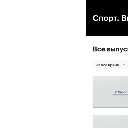
00
Спорт. В
Все выпу
За все время