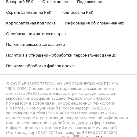
Вечерний РБК
О телеканале
Подключение
Скрыть баннеры на РБК
Подписка на РБК
Корпоративная подписка
Информация об ограничениях
О соблюдении авторских прав
Пользовательское соглашение
Политика в отношении обработки персональных данных
Политика обработки файлов cookie
© ООО «БИЗНЕСПРЕСС», АО «РОСБИЗНЕСКОНСАЛТИНГ»,
1995–2026
. Сообщения и материалы информационного
агентства «РБК» (свидетельство о регистрации средства
массовой информации выдано Федеральной службой
по надзору в сфере связи, информационных технологий
и массовых коммуникаций (Роскомнадзор) 09.12.2015
за номером ИА №ФС77-63848) и сетевого издания «РБК»
(свидетельство о регистрации средства массовой информации
выдано Федеральной службой по надзору в сфере связи,
информационных технологий и массовых коммуникаций
(Роскомнадзор) 03.12.2021 за номером ЭЛ №ФС77-82385)
сопровождаются пометкой «РБК».
letters@rbc.ru
18+