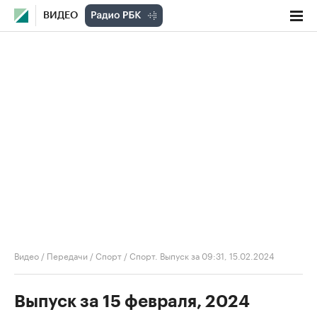
ВИДЕО
Видео
/
Передачи
/
Спорт
/
Спорт. Выпуск за 09:31, 15.02.2024
Выпуск за 15 февраля, 2024