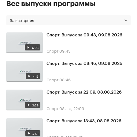
Все выпуски программы
За все время
Спорт. Выпуск за 09:43, 09.08.2026
4:03
Спорт
09:43
Спорт. Выпуск за 08:46, 09.08.2026
4:15
Спорт
08:46
Спорт. Выпуск за 22:09, 08.08.2026
3:28
Спорт
08 авг, 22:09
Спорт. Выпуск за 13:43, 08.08.2026
4:01
Спорт
08 авг, 13:43