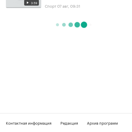
3:59
Спорт
07 авг, 09:31
Контактная информация
Редакция
Архив программ