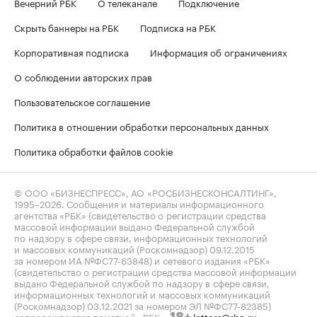
Вечерний РБК
О телеканале
Подключение
Скрыть баннеры на РБК
Подписка на РБК
Корпоративная подписка
Информация об ограничениях
О соблюдении авторских прав
Пользовательское соглашение
Политика в отношении обработки персональных данных
Политика обработки файлов cookie
© ООО «БИЗНЕСПРЕСС», АО «РОСБИЗНЕСКОНСАЛТИНГ»,
1995–2026
. Сообщения и материалы информационного
агентства «РБК» (свидетельство о регистрации средства
массовой информации выдано Федеральной службой
по надзору в сфере связи, информационных технологий
и массовых коммуникаций (Роскомнадзор) 09.12.2015
за номером ИА №ФС77-63848) и сетевого издания «РБК»
(свидетельство о регистрации средства массовой информации
выдано Федеральной службой по надзору в сфере связи,
информационных технологий и массовых коммуникаций
(Роскомнадзор) 03.12.2021 за номером ЭЛ №ФС77-82385)
сопровождаются пометкой «РБК».
letters@rbc.ru
18+