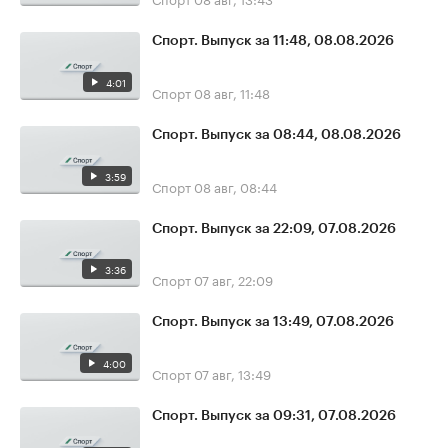
Спорт. Выпуск за 11:48, 08.08.2026
4:01
Спорт
08 авг, 11:48
Спорт. Выпуск за 08:44, 08.08.2026
3:59
Спорт
08 авг, 08:44
Спорт. Выпуск за 22:09, 07.08.2026
3:36
Спорт
07 авг, 22:09
Спорт. Выпуск за 13:49, 07.08.2026
4:00
Спорт
07 авг, 13:49
Спорт. Выпуск за 09:31, 07.08.2026