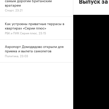
самым дорогим британским
Выпуск за
вратарем
Спорт, 23:21
Как устроены приватные террасы в
квартирах «Серии плюс»
РБК и ПИК Серия плюс, 23:15
Аэропорт Домодедово открыли для
приема и вылета самолетов
Политика, 23:03