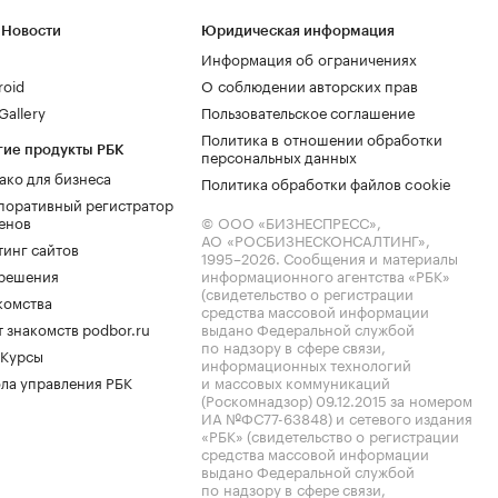
 Новости
Юридическая информация
Информация об ограничениях
roid
О соблюдении авторских прав
allery
Пользовательское соглашение
Политика в отношении обработки
гие продукты РБК
персональных данных
ако для бизнеса
Политика обработки файлов cookie
поративный регистратор
енов
© ООО «БИЗНЕСПРЕСС»,
АО «РОСБИЗНЕСКОНСАЛТИНГ»,
тинг сайтов
1995–2026
. Сообщения и материалы
.решения
информационного агентства «РБК»
(свидетельство о регистрации
комства
средства массовой информации
 знакомств podbor.ru
выдано Федеральной службой
по надзору в сфере связи,
 Курсы
информационных технологий
ла управления РБК
и массовых коммуникаций
(Роскомнадзор) 09.12.2015 за номером
ИА №ФС77-63848) и сетевого издания
«РБК» (свидетельство о регистрации
средства массовой информации
выдано Федеральной службой
по надзору в сфере связи,