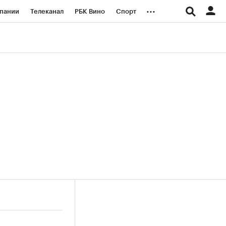
...
пании
Телеканал
РБК Вино
Спорт
ые проекты
Город
Стиль
Крипто
Спецпроекты СПб
логии и медиа
Финансы