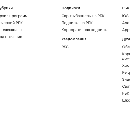
убрики
Подписки
РБК
рхив программ
Скрыть баннеры на РБК
iOS
ечерний РБК
Подписка на РБК
And
 телеканале
Корпоративная подписка
AppG
одключение
Уведомления
Дру
RSS
Обл
Кор
дом
Хос
Рег
Зна
Сайт
РБК
Шко