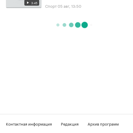
3:45
Спорт
05 авг, 13:50
Контактная информация
Редакция
Архив программ