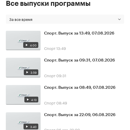
Все выпуски программы
За все время
Спорт. Выпуск за 13:49, 07.08.2026
4:00
Спорт
13:49
Спорт. Выпуск за 09:31, 07.08.2026
3:59
Спорт
09:31
Спорт. Выпуск за 08:49, 07.08.2026
4:13
Спорт
08:49
Спорт. Выпуск за 22:09, 06.08.2026
3:40
Спорт
06 авг, 22:09