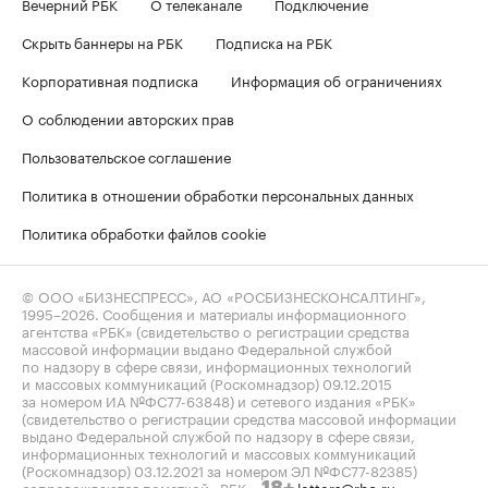
Вечерний РБК
О телеканале
Подключение
Скрыть баннеры на РБК
Подписка на РБК
Корпоративная подписка
Информация об ограничениях
О соблюдении авторских прав
Пользовательское соглашение
Политика в отношении обработки персональных данных
Политика обработки файлов cookie
© ООО «БИЗНЕСПРЕСС», АО «РОСБИЗНЕСКОНСАЛТИНГ»,
1995–2026
. Сообщения и материалы информационного
агентства «РБК» (свидетельство о регистрации средства
массовой информации выдано Федеральной службой
по надзору в сфере связи, информационных технологий
и массовых коммуникаций (Роскомнадзор) 09.12.2015
за номером ИА №ФС77-63848) и сетевого издания «РБК»
(свидетельство о регистрации средства массовой информации
выдано Федеральной службой по надзору в сфере связи,
информационных технологий и массовых коммуникаций
(Роскомнадзор) 03.12.2021 за номером ЭЛ №ФС77-82385)
сопровождаются пометкой «РБК».
letters@rbc.ru
18+