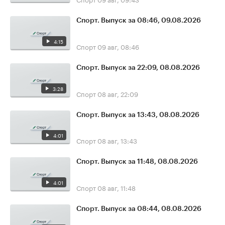
Спорт. Выпуск за 08:46, 09.08.2026
4:15
Спорт
09 авг, 08:46
Спорт. Выпуск за 22:09, 08.08.2026
3:28
Спорт
08 авг, 22:09
Спорт. Выпуск за 13:43, 08.08.2026
4:01
Спорт
08 авг, 13:43
Спорт. Выпуск за 11:48, 08.08.2026
4:01
Спорт
08 авг, 11:48
Спорт. Выпуск за 08:44, 08.08.2026