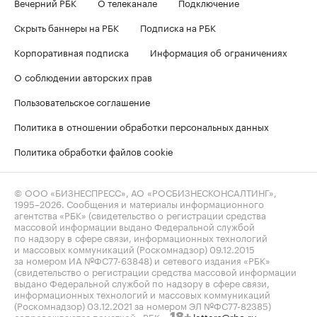
Вечерний РБК
О телеканале
Подключение
Скрыть баннеры на РБК
Подписка на РБК
Корпоративная подписка
Информация об ограничениях
О соблюдении авторских прав
Пользовательское соглашение
Политика в отношении обработки персональных данных
Политика обработки файлов cookie
© ООО «БИЗНЕСПРЕСС», АО «РОСБИЗНЕСКОНСАЛТИНГ»,
1995–2026
. Сообщения и материалы информационного
агентства «РБК» (свидетельство о регистрации средства
массовой информации выдано Федеральной службой
по надзору в сфере связи, информационных технологий
и массовых коммуникаций (Роскомнадзор) 09.12.2015
за номером ИА №ФС77-63848) и сетевого издания «РБК»
(свидетельство о регистрации средства массовой информации
выдано Федеральной службой по надзору в сфере связи,
информационных технологий и массовых коммуникаций
(Роскомнадзор) 03.12.2021 за номером ЭЛ №ФС77-82385)
сопровождаются пометкой «РБК».
letters@rbc.ru
18+