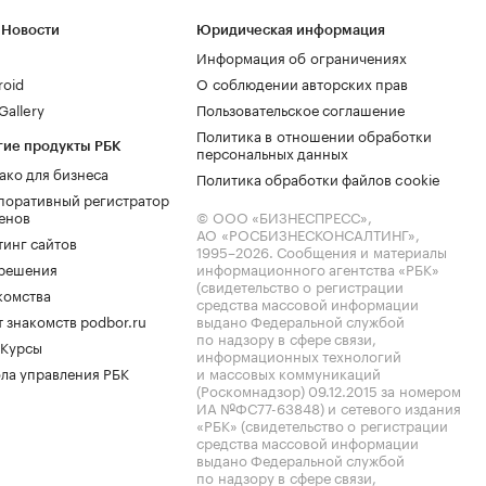
 Новости
Юридическая информация
Информация об ограничениях
roid
О соблюдении авторских прав
allery
Пользовательское соглашение
Политика в отношении обработки
гие продукты РБК
персональных данных
ако для бизнеса
Политика обработки файлов cookie
поративный регистратор
енов
© ООО «БИЗНЕСПРЕСС»,
АО «РОСБИЗНЕСКОНСАЛТИНГ»,
тинг сайтов
1995–2026
. Сообщения и материалы
.решения
информационного агентства «РБК»
(свидетельство о регистрации
комства
средства массовой информации
 знакомств podbor.ru
выдано Федеральной службой
по надзору в сфере связи,
 Курсы
информационных технологий
ла управления РБК
и массовых коммуникаций
(Роскомнадзор) 09.12.2015 за номером
ИА №ФС77-63848) и сетевого издания
«РБК» (свидетельство о регистрации
средства массовой информации
выдано Федеральной службой
по надзору в сфере связи,