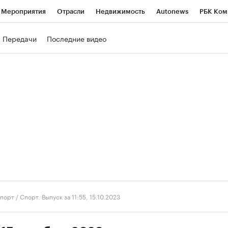
Мероприятия
Отрасли
Недвижимость
Autonews
РБК Ком
ние
РБК Курсы
РБК Life
Тренды
Визионеры
Национальн
Передачи
Последние видео
б
Исследования
Кредитные рейтинги
Франшизы
Газета
роверка контрагентов
Политика
Экономика
Бизнес
Техно
порт
/
Спорт. Выпуск за 11:55, 15.10.2023