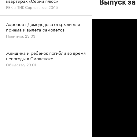
квартирах «Серии плюс»
Выпуск за
РБК и ПИК Серия плюс, 23:15
Аэропорт Домодедово открыли для
приема и вылета самолетов
Политика, 23:03
Женщина и ребенок погибли во время
непогоды в Смоленске
Общество, 23:01