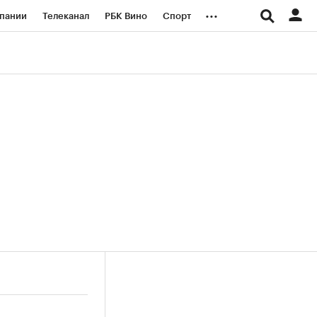
...
пании
Телеканал
РБК Вино
Спорт
ые проекты
Город
Стиль
Крипто
Спецпроекты СПб
логии и медиа
Финансы