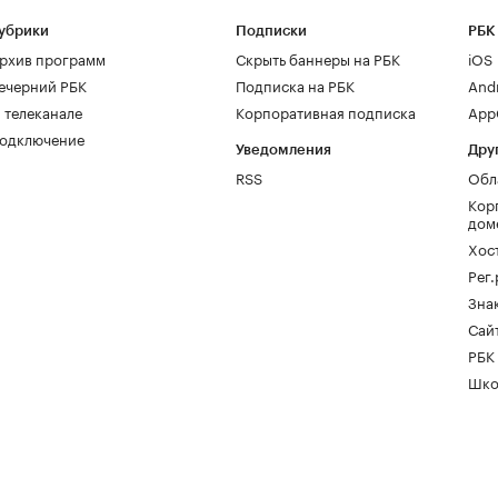
убрики
Подписки
РБК
рхив программ
Скрыть баннеры на РБК
iOS
ечерний РБК
Подписка на РБК
And
 телеканале
Корпоративная подписка
AppG
одключение
Уведомления
Дру
RSS
Обл
Кор
дом
Хос
Рег
Зна
Сайт
РБК
Шко