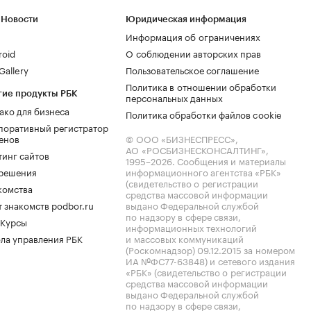
 Новости
Юридическая информация
Информация об ограничениях
roid
О соблюдении авторских прав
allery
Пользовательское соглашение
Политика в отношении обработки
гие продукты РБК
персональных данных
ако для бизнеса
Политика обработки файлов cookie
поративный регистратор
енов
© ООО «БИЗНЕСПРЕСС»,
АО «РОСБИЗНЕСКОНСАЛТИНГ»,
тинг сайтов
1995–2026
. Сообщения и материалы
.решения
информационного агентства «РБК»
(свидетельство о регистрации
комства
средства массовой информации
 знакомств podbor.ru
выдано Федеральной службой
по надзору в сфере связи,
 Курсы
информационных технологий
ла управления РБК
и массовых коммуникаций
(Роскомнадзор) 09.12.2015 за номером
ИА №ФС77-63848) и сетевого издания
«РБК» (свидетельство о регистрации
средства массовой информации
выдано Федеральной службой
по надзору в сфере связи,