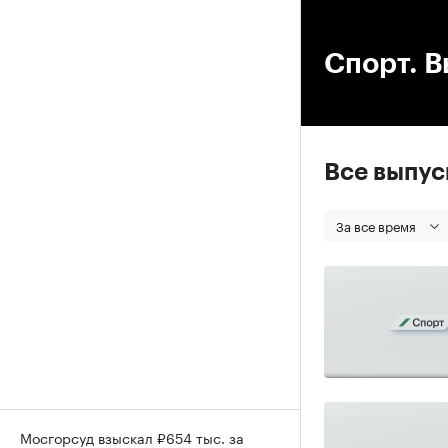
00
Спорт. В
Все выпу
За все время
Мосгорсуд взыскал ₽654 тыс. за