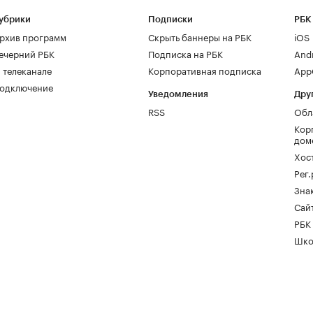
убрики
Подписки
РБК
рхив программ
Скрыть баннеры на РБК
iOS
ечерний РБК
Подписка на РБК
And
 телеканале
Корпоративная подписка
AppG
одключение
Уведомления
Дру
RSS
Обл
Кор
дом
Хос
Рег
Зна
Сайт
РБК
Шко