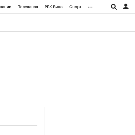
...
пании
Телеканал
РБК Вино
Спорт
ые проекты
Город
Стиль
Крипто
Спецпроекты СПб
логии и медиа
Финансы