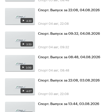
Спорт. Выпуск за 22:08, 04.08.2026
4:33
Спорт
04 авг, 22:08
Спорт. Выпуск за 09:32, 04.08.2026
3:53
Спорт
04 авг, 09:32
Спорт. Выпуск за 08:48, 04.08.2026
3:50
Спорт
04 авг, 08:48
Спорт. Выпуск за 22:08, 03.08.2026
4:07
Спорт
03 авг, 22:08
Спорт. Выпуск за 13:44, 03.08.2026