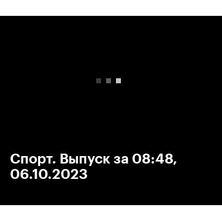
00:00
/
00:00
Спорт. Выпуск за 08:48,
06.10.2023