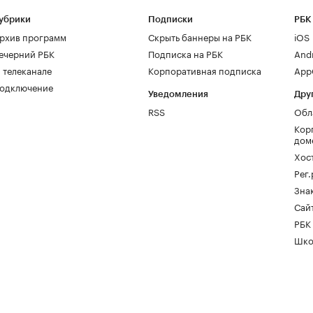
убрики
Подписки
РБК
рхив программ
Скрыть баннеры на РБК
iOS
ечерний РБК
Подписка на РБК
And
 телеканале
Корпоративная подписка
AppG
одключение
Уведомления
Дру
RSS
Обл
Кор
дом
Хос
Рег
Зна
Сайт
РБК
Шко