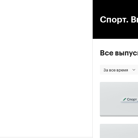
00
Спорт. В
Все выпу
За все время