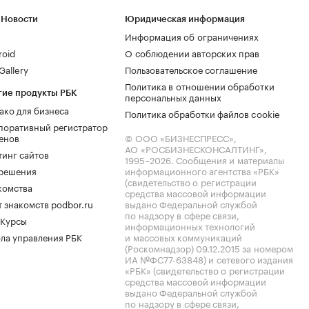
 Новости
Юридическая информация
Информация об ограничениях
roid
О соблюдении авторских прав
allery
Пользовательское соглашение
Политика в отношении обработки
гие продукты РБК
персональных данных
ако для бизнеса
Политика обработки файлов cookie
поративный регистратор
енов
© ООО «БИЗНЕСПРЕСС»,
АО «РОСБИЗНЕСКОНСАЛТИНГ»,
тинг сайтов
1995–2026
. Сообщения и материалы
.решения
информационного агентства «РБК»
(свидетельство о регистрации
комства
средства массовой информации
 знакомств podbor.ru
выдано Федеральной службой
по надзору в сфере связи,
 Курсы
информационных технологий
ла управления РБК
и массовых коммуникаций
(Роскомнадзор) 09.12.2015 за номером
ИА №ФС77-63848) и сетевого издания
«РБК» (свидетельство о регистрации
средства массовой информации
выдано Федеральной службой
по надзору в сфере связи,