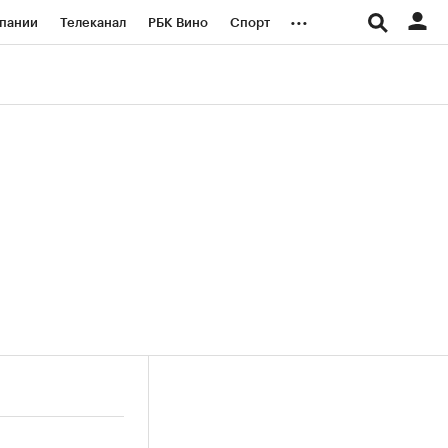
...
пании
Телеканал
РБК Вино
Спорт
ые проекты
Город
Стиль
Крипто
Спецпроекты СПб
логии и медиа
Финансы