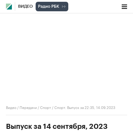
ВИДЕО
Видео
/
Передачи
/
Спорт
/
Спорт. Выпуск за 22:35, 14.09.2023
Выпуск за 14 сентября, 2023