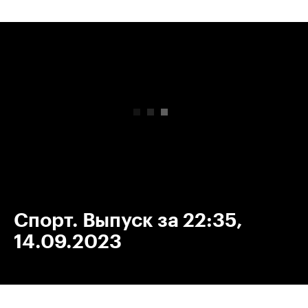
00:00
/
00:00
Спорт. Выпуск за 22:35,
14.09.2023