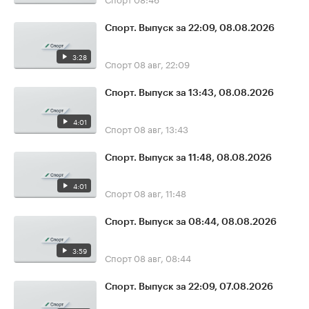
Спорт. Выпуск за 22:09, 08.08.2026
3:28
Спорт
08 авг, 22:09
Спорт. Выпуск за 13:43, 08.08.2026
4:01
Спорт
08 авг, 13:43
Спорт. Выпуск за 11:48, 08.08.2026
4:01
Спорт
08 авг, 11:48
Спорт. Выпуск за 08:44, 08.08.2026
3:59
Спорт
08 авг, 08:44
Спорт. Выпуск за 22:09, 07.08.2026