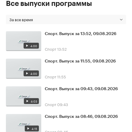
Все выпуски программы
За все время
Спорт. Выпуск за 13:52, 09.08.2026
4:00
Спорт
13:52
Спорт. Выпуск за 11:55, 09.08.2026
4:00
Спорт
11:55
Спорт. Выпуск за 09:43, 09.08.2026
4:03
Спорт
09:43
Спорт. Выпуск за 08:46, 09.08.2026
4:15
Спорт
08:46