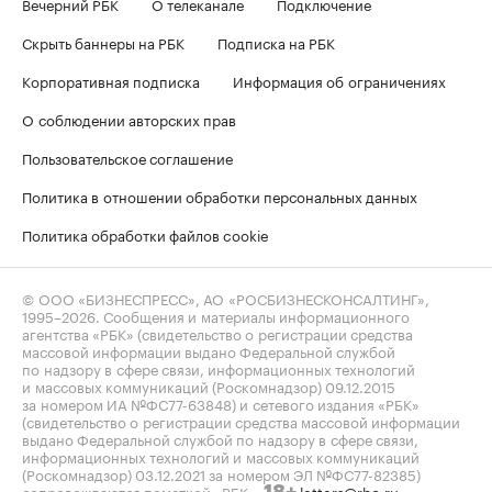
Вечерний РБК
О телеканале
Подключение
Скрыть баннеры на РБК
Подписка на РБК
Корпоративная подписка
Информация об ограничениях
О соблюдении авторских прав
Пользовательское соглашение
Политика в отношении обработки персональных данных
Политика обработки файлов cookie
© ООО «БИЗНЕСПРЕСС», АО «РОСБИЗНЕСКОНСАЛТИНГ»,
1995–2026
. Сообщения и материалы информационного
агентства «РБК» (свидетельство о регистрации средства
массовой информации выдано Федеральной службой
по надзору в сфере связи, информационных технологий
и массовых коммуникаций (Роскомнадзор) 09.12.2015
за номером ИА №ФС77-63848) и сетевого издания «РБК»
(свидетельство о регистрации средства массовой информации
выдано Федеральной службой по надзору в сфере связи,
информационных технологий и массовых коммуникаций
(Роскомнадзор) 03.12.2021 за номером ЭЛ №ФС77-82385)
сопровождаются пометкой «РБК».
letters@rbc.ru
18+