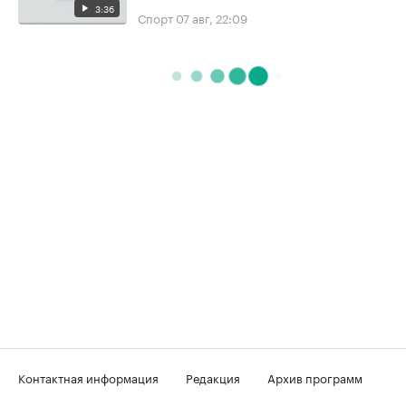
3:36
Спорт
07 авг, 22:09
Контактная информация
Редакция
Архив программ