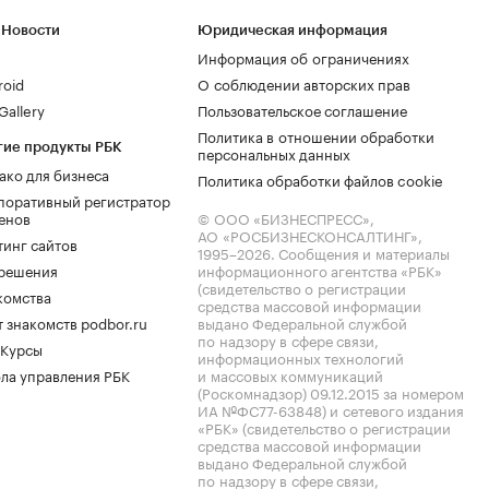
 Новости
Юридическая информация
Информация об ограничениях
roid
О соблюдении авторских прав
allery
Пользовательское соглашение
Политика в отношении обработки
гие продукты РБК
персональных данных
ако для бизнеса
Политика обработки файлов cookie
поративный регистратор
енов
© ООО «БИЗНЕСПРЕСС»,
АО «РОСБИЗНЕСКОНСАЛТИНГ»,
тинг сайтов
1995–2026
. Сообщения и материалы
.решения
информационного агентства «РБК»
(свидетельство о регистрации
комства
средства массовой информации
 знакомств podbor.ru
выдано Федеральной службой
по надзору в сфере связи,
 Курсы
информационных технологий
ла управления РБК
и массовых коммуникаций
(Роскомнадзор) 09.12.2015 за номером
ИА №ФС77-63848) и сетевого издания
«РБК» (свидетельство о регистрации
средства массовой информации
выдано Федеральной службой
по надзору в сфере связи,