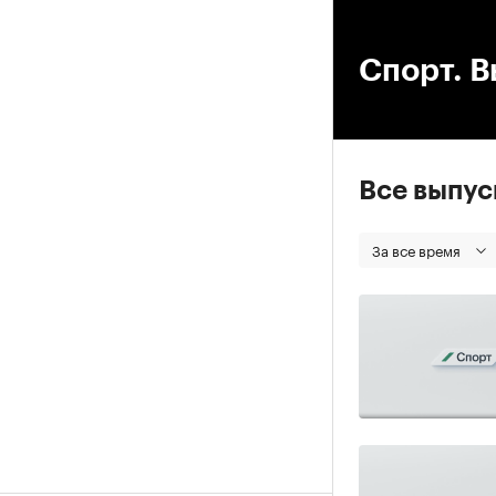
00
Спорт. В
Все выпу
За все время