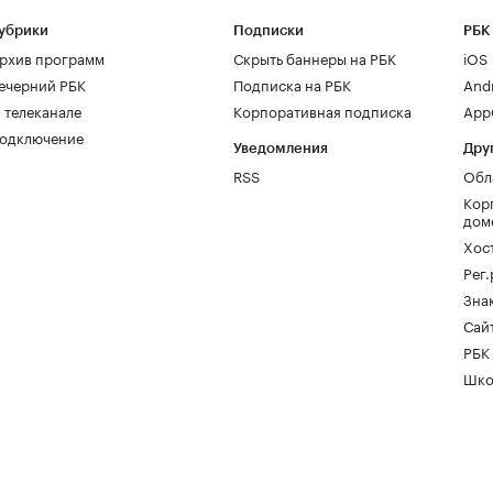
убрики
Подписки
РБК
рхив программ
Скрыть баннеры на РБК
iOS
ечерний РБК
Подписка на РБК
And
 телеканале
Корпоративная подписка
AppG
одключение
Уведомления
Дру
RSS
Обл
Кор
дом
Хос
Рег
Зна
Сайт
РБК
Шко