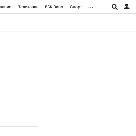
...
пании
Телеканал
РБК Вино
Спорт
ые проекты
Город
Стиль
Крипто
Спецпроекты СПб
логии и медиа
Финансы