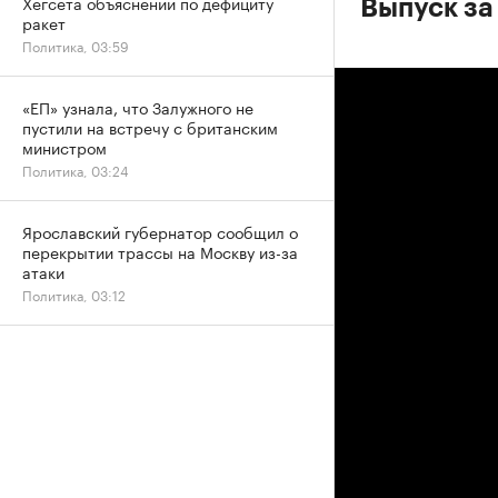
Хегсета объяснений по дефициту
Выпуск за
ракет
Политика, 03:59
«ЕП» узнала, что Залужного не
пустили на встречу с британским
министром
Политика, 03:24
Ярославский губернатор сообщил о
перекрытии трассы на Москву из-за
атаки
Политика, 03:12